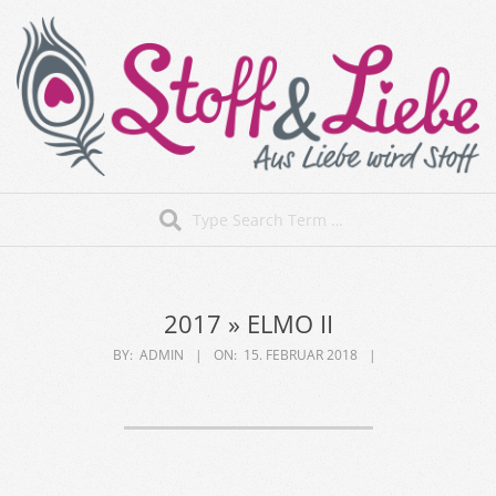
Skip
to
content
Stoff&Liebe
Search
Secondary
Navigation
Menu
2017 »
ELMO II
BY:
ADMIN
ON:
15. FEBRUAR 2018