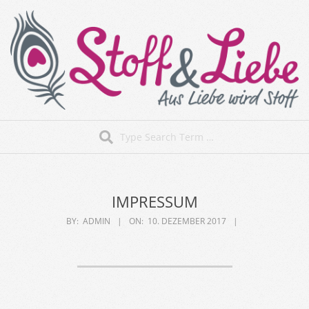
Skip
to
content
Stoff&Liebe
Search
Secondary
Navigation
Menu
IMPRESSUM
BY:
ADMIN
ON:
10. DEZEMBER 2017