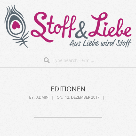
Skip
to
content
Stoff&Liebe
Search
Secondary
Navigation
Menu
EDITIONEN
BY:
ADMIN
ON:
12. DEZEMBER 2017