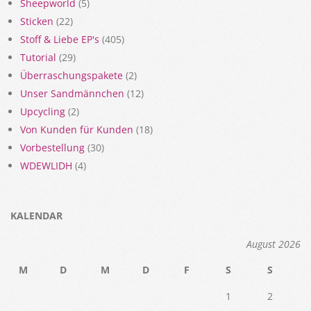
Sheepworld
(5)
Sticken
(22)
Stoff & Liebe EP's
(405)
Tutorial
(29)
Überraschungspakete
(2)
Unser Sandmännchen
(12)
Upcycling
(2)
Von Kunden für Kunden
(18)
Vorbestellung
(30)
WDEWLIDH
(4)
KALENDAR
August 2026
M
D
M
D
F
S
S
1
2