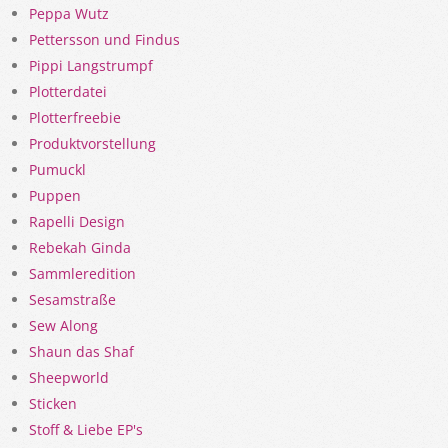
Peppa Wutz
Pettersson und Findus
Pippi Langstrumpf
Plotterdatei
Plotterfreebie
Produktvorstellung
Pumuckl
Puppen
Rapelli Design
Rebekah Ginda
Sammleredition
Sesamstraße
Sew Along
Shaun das Shaf
Sheepworld
Sticken
Stoff & Liebe EP's