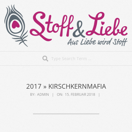
Skip
to
content
Stoff&Liebe
Search
Secondary
Navigation
Menu
2017 »
KIRSCHKERNMAFIA
BY:
ADMIN
ON:
15. FEBRUAR 2018