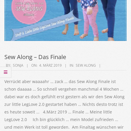
Sew Along – Das Finale
2019-
BY:
SONJA
ON:
4. MÄRZ 2019
IN:
SEW ALONG
03-
04
Verrückt aber waaaahr … zack … das Sew Along Finale ist
schon daaaaa … So schnell vergehen manchmal 4 Wochen …
dabei war es doch gefühlt erst gestern als wir den Sew Along
zur little LegLove 2.0 gestartet haben … Nichts desto trotz ist
es heute soweit … 4.März 2019 … Finale … Meine little
LegLove 2.0 Ich bin glücklich … mein Model zufrieden …
und mein Werk ist toll geworden. Am Finaltag wünschen wir