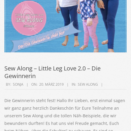
Sew Along – Little Leg Love 2.0 – Die
Gewinnerin
2019-
BY:
SONJA
ON:
20. MÄRZ 2019
IN:
SEW ALONG
03-
20
Die Gewinnerin steht fest! Hallo Ihr Lieben, erst einmal sagen
wir ganz ganz herzlich Dankeschön für Eure Teilnahme an
unserem Sew Along und die tollen Näh-Beispiele, die wir
bewundern durften! Es hat uns viel Freude gemacht, Euch
beim Nähen „über die Schulter“ zu schauen. Es sind so