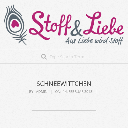
Skip
to
content
Stoff&Liebe
Search
Secondary
Navigation
Menu
SCHNEEWITTCHEN
BY:
ADMIN
ON:
14. FEBRUAR 2018