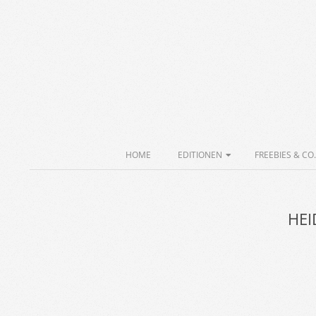
Skip
to
content
Secondary
HOME
EDITIONEN
FREEBIES & CO.
Navigation
Menu
HEI