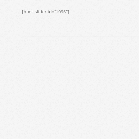
[hoot_slider id=“1096″]
2018-
02-
13