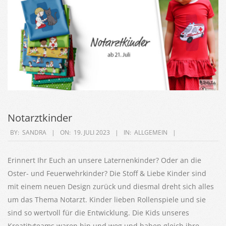
Notarztkinder
2023-
BY:
SANDRA
ON:
19. JULI 2023
IN:
ALLGEMEIN
07-
19
Erinnert Ihr Euch an unsere Laternenkinder? Oder an die
Oster- und Feuerwehrkinder? Die Stoff & Liebe Kinder sind
mit einem neuen Design zurück und diesmal dreht sich alles
um das Thema Notarzt. Kinder lieben Rollenspiele und sie
sind so wertvoll für die Entwicklung. Die Kids unseres
Kreatitvteams waren hin und weg und haben gleich ihre