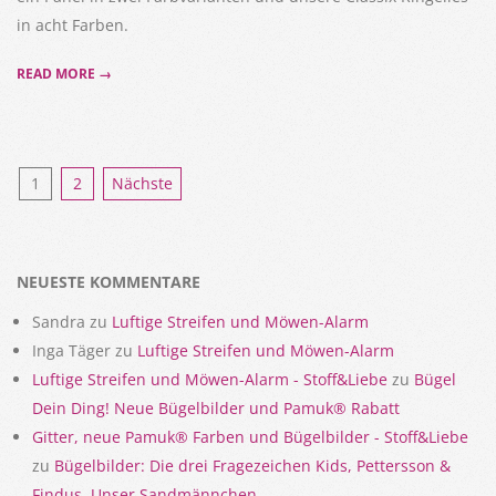
in acht Farben.
READ MORE →
Seitennummerierung
1
2
Nächste
der
Beiträge
NEUESTE KOMMENTARE
Sandra
zu
Luftige Streifen und Möwen-Alarm
Inga Täger
zu
Luftige Streifen und Möwen-Alarm
Luftige Streifen und Möwen-Alarm - Stoff&Liebe
zu
Bügel
Dein Ding! Neue Bügelbilder und Pamuk® Rabatt
Gitter, neue Pamuk® Farben und Bügelbilder - Stoff&Liebe
zu
Bügelbilder: Die drei Fragezeichen Kids, Pettersson &
Findus, Unser Sandmännchen