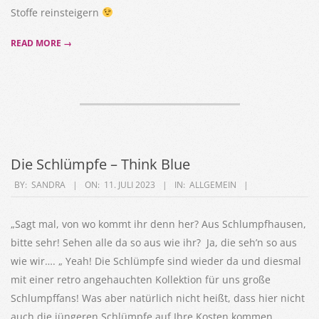
Stoffe reinsteigern
READ MORE →
Die Schlümpfe – Think Blue
2023-
BY:
SANDRA
ON:
11. JULI 2023
IN:
ALLGEMEIN
07-
11
„Sagt mal, von wo kommt ihr denn her? Aus Schlumpfhausen,
bitte sehr! Sehen alle da so aus wie ihr? Ja, die seh’n so aus
wie wir…. „ Yeah! Die Schlümpfe sind wieder da und diesmal
mit einer retro angehauchten Kollektion für uns große
Schlumpffans! Was aber natürlich nicht heißt, dass hier nicht
auch die jüngeren Schlümpfe auf Ihre Kosten kommen