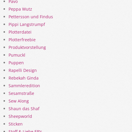
Pavo
Peppa Wutz
Pettersson und Findus
Pippi Langstrumpf
Plotterdatei
Plotterfreebie
Produktvorstellung
Pumuckl
Puppen
Rapelli Design
Rebekah Ginda
Sammleredition
Sesamstraße
Sew Along
Shaun das Shaf
Sheepworld
Sticken
Stoff & Liebe EP's