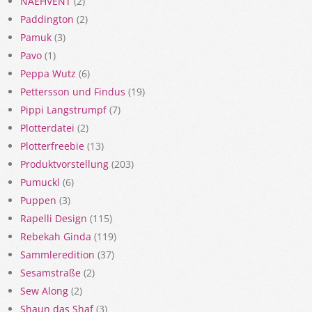
NAEHVENT
(2)
Paddington
(2)
Pamuk
(3)
Pavo
(1)
Peppa Wutz
(6)
Pettersson und Findus
(19)
Pippi Langstrumpf
(7)
Plotterdatei
(2)
Plotterfreebie
(13)
Produktvorstellung
(203)
Pumuckl
(6)
Puppen
(3)
Rapelli Design
(115)
Rebekah Ginda
(119)
Sammleredition
(37)
Sesamstraße
(2)
Sew Along
(2)
Shaun das Shaf
(3)