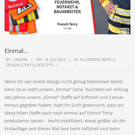
Einmal…
2023-
BY:
SANDRA
ON:
18. JULI 2023
IN:
ALLGEMEIN
,
RAPELLI
DESIGN
,
STOFF & LIEBE EP'S
07-
18
Wenn Ihr von einem Design nicht genug bekommen könnt,
dann ist es wohl unsere „Einmal“ Serie. Nachdem wir Anfang
des Jahres unsere „Einmal“ Stoffe auf Softshell und Canvas
heraus gegeben haben, habt Ihr Euch gewünscht, dass wir
diese tollen Stoffe auch noch einmal auf French Terry
produzieren lassen – leicht modifiziert, etwas größer als die
Erstauflage und dieses Mal (wie beim Softshell und beim