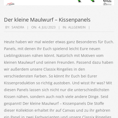
Der kleine Maulwurf – Kissenpanels
2023-
BY:
SANDRA
ON:
4. JULI 2023
IN:
ALLGEMEIN
07-
04
Heute haben wir mal wieder etwas ganz Besonderes für Euch.
Panels, mit denen Ihr Euch spielend leicht Eure neuen
Lieblingskissen nähen könnt. Natürlich mit Motiven vom
kleinen Maulwurf und seinen Freunden. Passend dazu haben
wir außerdem unsere Classix Ringelies in den
verschiedensten Farben. So könnt Ihr Euch bei Eurer
Kissenproduktion so richtig austoben. Und wisst Ihr was? Mit
diesen Panels lassen sich nicht nur die unterschiedlichsten
Kissen nähen, sondern auch noch viele andere Dinge. Seid
gespannt! Der kleine Maulwurf – Kissenpanels Die Stoffe
dieser Kollektion erhaltet Ihr auf Canvas und zu ihr gehören
ein Panel in zwei Farbvarianten und unsere Classix Ringelies