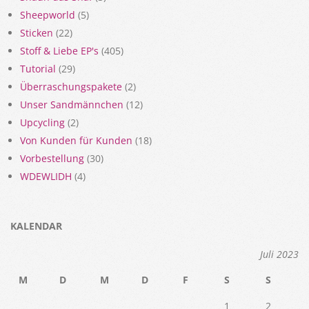
Sheepworld
(5)
Sticken
(22)
Stoff & Liebe EP's
(405)
Tutorial
(29)
Überraschungspakete
(2)
Unser Sandmännchen
(12)
Upcycling
(2)
Von Kunden für Kunden
(18)
Vorbestellung
(30)
WDEWLIDH
(4)
KALENDAR
Juli 2023
M
D
M
D
F
S
S
1
2