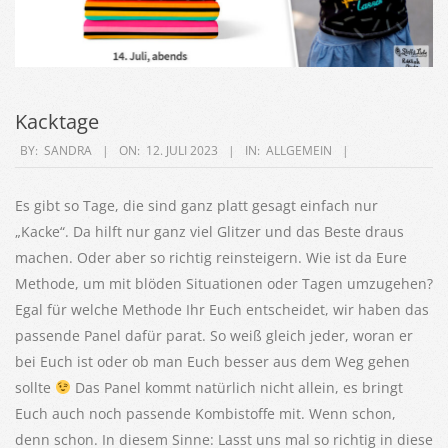
Kacktage
2023-
BY:
SANDRA
ON:
12. JULI 2023
IN:
ALLGEMEIN
07-
12
Es gibt so Tage, die sind ganz platt gesagt einfach nur
„Kacke“. Da hilft nur ganz viel Glitzer und das Beste draus
machen. Oder aber so richtig reinsteigern. Wie ist da Eure
Methode, um mit blöden Situationen oder Tagen umzugehen?
Egal für welche Methode Ihr Euch entscheidet, wir haben das
passende Panel dafür parat. So weiß gleich jeder, woran er
bei Euch ist oder ob man Euch besser aus dem Weg gehen
sollte
Das Panel kommt natürlich nicht allein, es bringt
Euch auch noch passende Kombistoffe mit. Wenn schon,
denn schon. In diesem Sinne: Lasst uns mal so richtig in diese