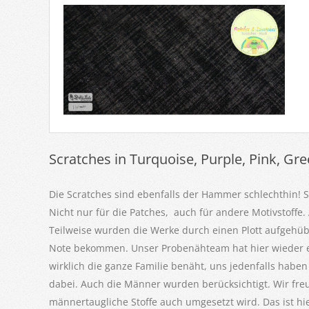
Scratches in Turquoise, Purple, Pink, Gre
Die Scratches sind ebenfalls der Hammer schlechthin! 
Nicht nur für die Patches, auch für andere Motivstoffe
Teilweise wurden die Werke durch einen Plott aufgehüb
Note bekommen. Unser Probenähteam hat hier wieder ein
wirklich die ganze Familie benäht, uns jedenfalls haben s
dabei. Auch die Männer wurden berücksichtigt. Wir fre
männertaugliche Stoffe auch umgesetzt wird. Das ist hie