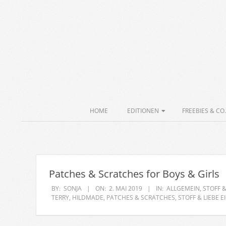
Skip
to
content
Secondary
HOME
EDITIONEN
FREEBIES & CO.
Navigation
Menu
Patches & Scratches for Boys & Girls
BY:
SONJA
ON:
2. MAI 2019
IN:
ALLGEMEIN
,
STOFF &
TERRY
,
HILDMADE
,
PATCHES & SCRATCHES
,
STOFF & LIEBE 