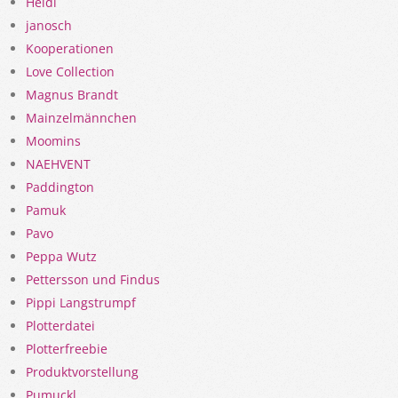
Heidi
janosch
Kooperationen
Love Collection
Magnus Brandt
Mainzelmännchen
Moomins
NAEHVENT
Paddington
Pamuk
Pavo
Peppa Wutz
Pettersson und Findus
Pippi Langstrumpf
Plotterdatei
Plotterfreebie
Produktvorstellung
Pumuckl