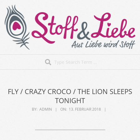
Skip
to
content
Stoff&Liebe
Search
Secondary
Navigation
Menu
FLY / CRAZY CROCO / THE LION SLEEPS
TONIGHT
BY:
ADMIN
ON:
13. FEBRUAR 2018