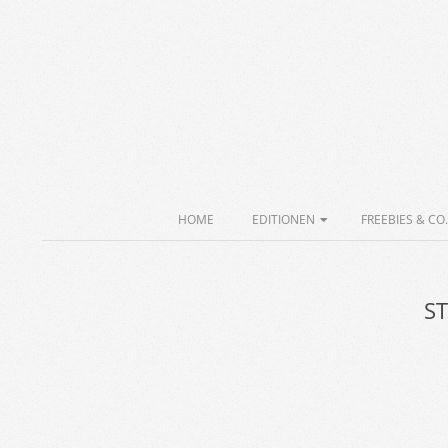
Skip
to
content
Secondary
HOME
EDITIONEN
FREEBIES & CO.
Navigation
Menu
ST