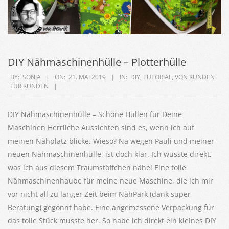
DIY Nähmaschinenhülle – Plotterhülle
2019-
BY:
SONJA
ON:
21. MAI 2019
IN:
DIY
,
TUTORIAL
,
VON KUNDEN
FÜR KUNDEN
05-
21
DIY Nähmaschinenhülle – Schöne Hüllen für Deine
Maschinen Herrliche Aussichten sind es, wenn ich auf
meinen Nähplatz blicke. Wieso? Na wegen Pauli und meiner
neuen Nähmaschinenhülle, ist doch klar. Ich wusste direkt,
was ich aus diesem Traumstöffchen nähe! Eine tolle
Nähmaschinenhaube für meine neue Maschine, die ich mir
vor nicht all zu langer Zeit beim NähPark (dank super
Beratung) gegönnt habe. Eine angemessene Verpackung für
das tolle Stück musste her. So habe ich direkt ein kleines DIY