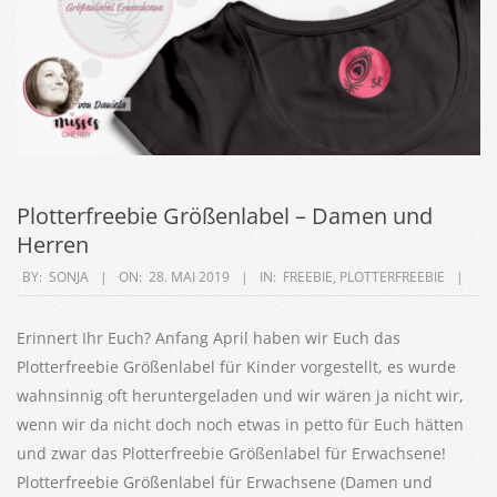
Plotterfreebie Größenlabel – Damen und
Herren
2019-
BY:
SONJA
ON:
28. MAI 2019
IN:
FREEBIE
,
PLOTTERFREEBIE
05-
28
Erinnert Ihr Euch? Anfang April haben wir Euch das
Plotterfreebie Größenlabel für Kinder vorgestellt, es wurde
wahnsinnig oft heruntergeladen und wir wären ja nicht wir,
wenn wir da nicht doch noch etwas in petto für Euch hätten
und zwar das Plotterfreebie Größenlabel für Erwachsene!
Plotterfreebie Größenlabel für Erwachsene (Damen und