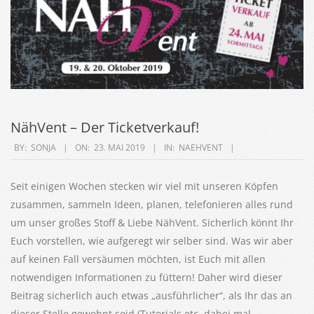
NähVent – Der Ticketverkauf!
2019-
BY:
SONJA
ON:
23. MAI 2019
IN:
NAEHVENT
05-
23
Seit einigen Wochen stecken wir viel mit unseren Köpfen
zusammen, sammeln Ideen, planen, telefonieren alles rund
um unser großes Stoff & Liebe NähVent. Sicherlich könnt Ihr
Euch vorstellen, wie aufgeregt wir selber sind. Was wir aber
auf keinen Fall versäumen möchten, ist Euch mit allen
notwendigen Informationen zu füttern! Daher wird dieser
Beitrag sicherlich auch etwas „ausführlicher“, als Ihr das an
dieser Stelle gewohnt seid (Tutorials etc. dabei mal