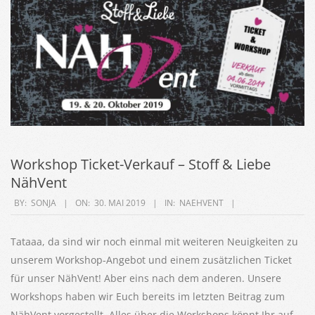
Workshop Ticket-Verkauf – Stoff & Liebe
NähVent
2019-
BY:
SONJA
ON:
30. MAI 2019
IN:
NAEHVENT
05-
30
Tataaa, da sind wir noch einmal mit weiteren Neuigkeiten zu
unserem Workshop-Angebot und einem zusätzlichen Ticket
für unser NähVent! Aber eins nach dem anderen. Unsere
Workshops haben wir Euch bereits im letzten Beitrag zum
NähVent vorgestellt. Alles über die Workshops könnt Ihr auf