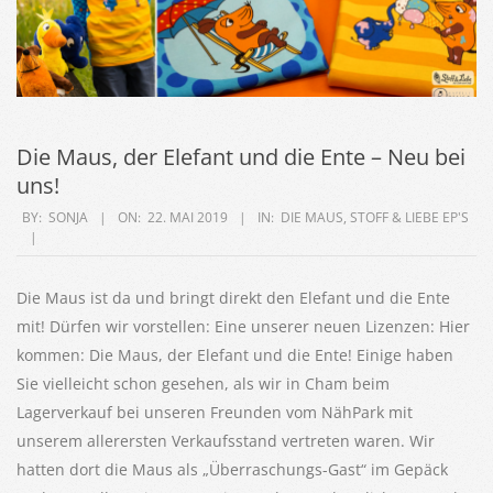
Die Maus, der Elefant und die Ente – Neu bei
uns!
2019-
BY:
SONJA
ON:
22. MAI 2019
IN:
DIE MAUS
,
STOFF & LIEBE EP'S
05-
22
Die Maus ist da und bringt direkt den Elefant und die Ente
mit! Dürfen wir vorstellen: Eine unserer neuen Lizenzen: Hier
kommen: Die Maus, der Elefant und die Ente! Einige haben
Sie vielleicht schon gesehen, als wir in Cham beim
Lagerverkauf bei unseren Freunden vom NähPark mit
unserem allerersten Verkaufsstand vertreten waren. Wir
hatten dort die Maus als „Überraschungs-Gast“ im Gepäck