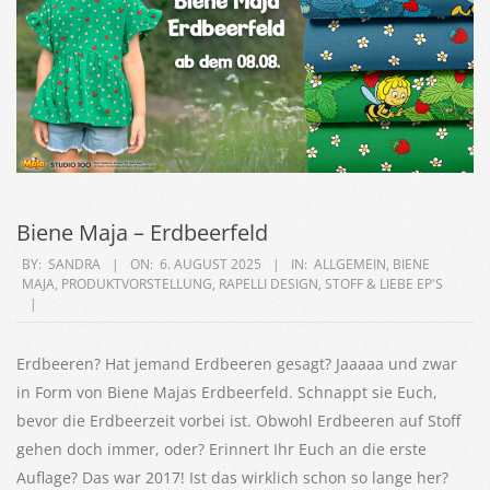
Biene Maja – Erdbeerfeld
2025-
BY:
SANDRA
ON:
6. AUGUST 2025
IN:
ALLGEMEIN
,
BIENE
MAJA
,
PRODUKTVORSTELLUNG
,
RAPELLI DESIGN
,
STOFF & LIEBE EP'S
08-
06
Erdbeeren? Hat jemand Erdbeeren gesagt? Jaaaaa und zwar
in Form von Biene Majas Erdbeerfeld. Schnappt sie Euch,
bevor die Erdbeerzeit vorbei ist. Obwohl Erdbeeren auf Stoff
gehen doch immer, oder? Erinnert Ihr Euch an die erste
Auflage? Das war 2017! Ist das wirklich schon so lange her?