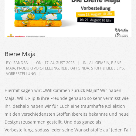
Biene Maja
2023-
BY:
SANDRA
ON:
17. AUGUST 2023
IN:
ALLGEMEIN
,
BIENE
MAJA
,
PRODUKTVORSTELLUNG
,
REBEKAH GINDA
,
STOFF & LIEBE EP'S
,
08-
VORBESTELLUNG
17
Hiermit sagen wir: „Willkommen zurück Maja!“ Wir haben
Maja, Willi, Flip & ihre Freunde genauso so sehr vermisst wie
Ihr, deshalb haben wir für Euch eine traumhafte Kollektion
mit den verschiedensten Stoffen (bereits bekannte und neue
Designs) zusammen gestellt. Und das ganze als
Vorbestellung, sodass jeder seine Wunschstoffe auf jeden Fall