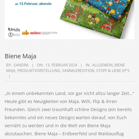
Biene Maja
2024-
BY:
SANDRA
ON:
13. FEBRUAR 2024
IN:
ALLGEMEIN
,
BIENE
MAJA
,
PRODUKTVORSTELLUNG
,
SAMMLEREDITION
,
STOFF & LIEBE EP'S
02-
13
„In einem unbekannten Land, vor gar nicht allzu langer Zeit…“
Heute gibt es Neuigkeiten von Maja, Willi, Flip & ihren
Freunden. Gleich zwei traumhaft schöne Designs (ein bereits
bekanntes und ein neues Design) warten darauf, von Euch
vernäht zu werden und in die Welt von Biene Maja
abzutauchen. Biene Maja – Erdbeerfeld und Waldausflug