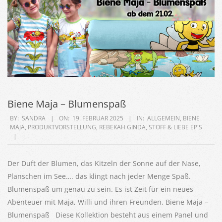
Biene Maja – Blumenspaß
2025-
BY:
SANDRA
ON:
19. FEBRUAR 2025
IN:
ALLGEMEIN
,
BIENE
MAJA
,
PRODUKTVORSTELLUNG
,
REBEKAH GINDA
,
STOFF & LIEBE EP'S
02-
19
Der Duft der Blumen, das Kitzeln der Sonne auf der Nase,
Planschen im See…. das klingt nach jeder Menge Spaß.
Blumenspaß um genau zu sein. Es ist Zeit für ein neues
Abenteuer mit Maja, Willi und ihren Freunden. Biene Maja –
Blumenspaß Diese Kollektion besteht aus einem Panel und