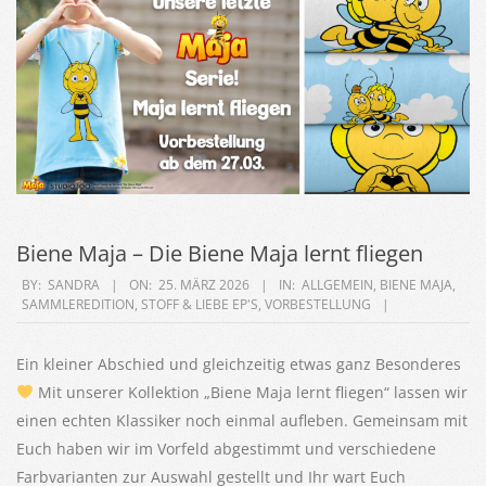
Biene Maja – Die Biene Maja lernt fliegen
2026-
BY:
SANDRA
ON:
25. MÄRZ 2026
IN:
ALLGEMEIN
,
BIENE MAJA
,
SAMMLEREDITION
,
STOFF & LIEBE EP'S
,
VORBESTELLUNG
03-
25
Ein kleiner Abschied und gleichzeitig etwas ganz Besonderes
Mit unserer Kollektion „Biene Maja lernt fliegen“ lassen wir
einen echten Klassiker noch einmal aufleben. Gemeinsam mit
Euch haben wir im Vorfeld abgestimmt und verschiedene
Farbvarianten zur Auswahl gestellt und Ihr wart Euch