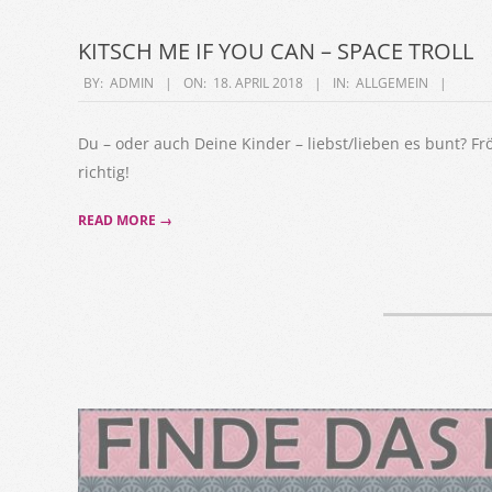
KITSCH ME IF YOU CAN – SPACE TROLL
2018-
BY:
ADMIN
ON:
18. APRIL 2018
IN:
ALLGEMEIN
04-
18
Du – oder auch Deine Kinder – liebst/lieben es bunt? Fr
richtig!
READ MORE →