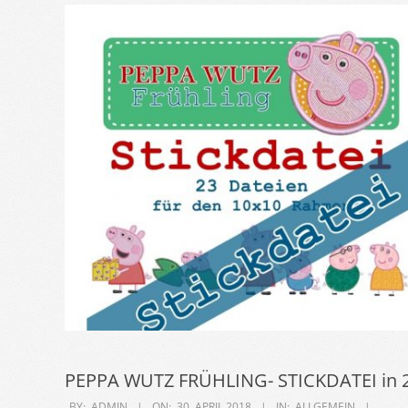
PEPPA WUTZ FRÜHLING- STICKDATEI in
2018-
BY:
ADMIN
ON:
30. APRIL 2018
IN:
ALLGEMEIN