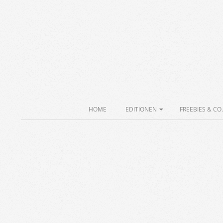
Skip
to
content
Secondary
HOME
EDITIONEN
FREEBIES & CO.
Navigation
Menu