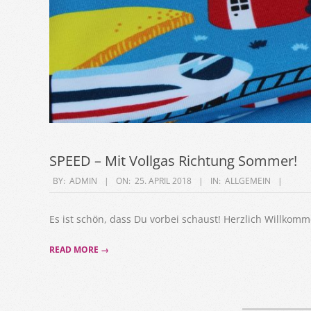
SPEED – Mit Vollgas Richtung Sommer!
2018-
BY:
ADMIN
ON:
25. APRIL 2018
IN:
ALLGEMEIN
04-
25
Es ist schön, dass Du vorbei schaust! Herzlich Willkom
READ MORE →