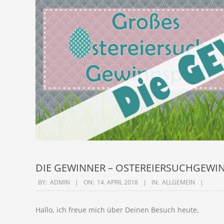
DIE GEWINNER – OSTEREIERSUCHGEWI
2018-
BY:
ADMIN
ON:
14. APRIL 2018
IN:
ALLGEMEIN
04-
14
Hallo, ich freue mich über Deinen Besuch heute,