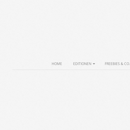
Skip
to
content
Secondary
HOME
EDITIONEN
FREEBIES & CO.
Navigation
Menu