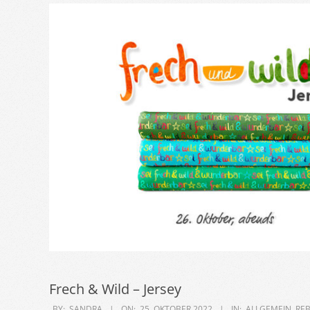
Frech & Wild – Jersey
2022-
BY:
SANDRA
ON:
25. OKTOBER 2022
IN:
ALLGEMEIN
,
RE