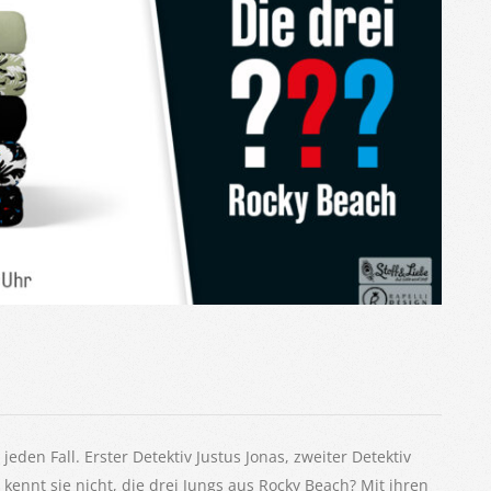
eden Fall. Erster Detektiv Justus Jonas, zweiter Detektiv
ennt sie nicht, die drei Jungs aus Rocky Beach? Mit ihren