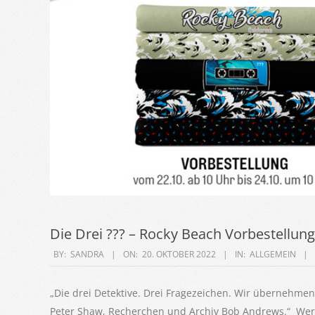
Die Drei ??? – Rocky Beach Vorbestellung
2022-
BY:
SANDRA
ON:
20. OKTOBER 2022
IN:
ALLGEMEIN
10-
20
„Die drei Detektive. Drei Fragezeichen. Wir übernehmen j
Peter Shaw, Recherchen und Archiv Bob Andrews.“ Wer k