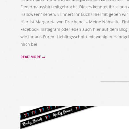
Fledermausshirt mitgebracht. Dieses konntet Ihr schon a
Halloween“ sehen. Erinnert Ihr Euch? Hiermit geben wir
Hier ist Margareta von Drachenei – Meine Nähseite. Ein
Facebook, Instagram oder eben auch hier auf dem Blog 
wie Ihr aus Eurem Lieblingsschnitt mit wenigen Handgrif
mich bei
READ MORE →