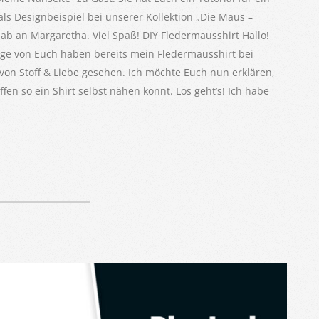
ls Designbeispiel bei unserer Kollektion „Die Maus –
 ab an Margaretha. Viel Spaß! DIY Fledermausshirt Hallo!
ige von Euch haben bereits mein Fledermausshirt bei
von Stoff & Liebe gesehen. Ich möchte Euch nun erklären,
fen so ein Shirt selbst nähen könnt. Los geht’s! Ich habe