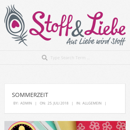
Skip
to
content
Stoff&Liebe
Search
Secondary
Navigation
Menu
SOMMERZEIT
BY:
ADMIN
ON:
25. JULI 2018
IN:
ALLGEMEIN