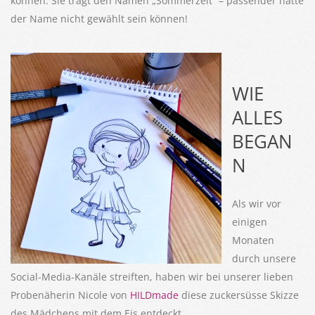
können. Sie trägt den Namen „Sommerzeit“ – passender hätte
der Name nicht gewählt sein können!
WIE
ALLES
BEGAN
N
Als wir vor
einigen
Monaten
durch unsere
Social-Media-Kanäle streiften, haben wir bei unserer lieben
Probenäherin Nicole von
HILDmade
diese zuckersüsse Skizze
des Mädchens mit dem Eis entdeckt.