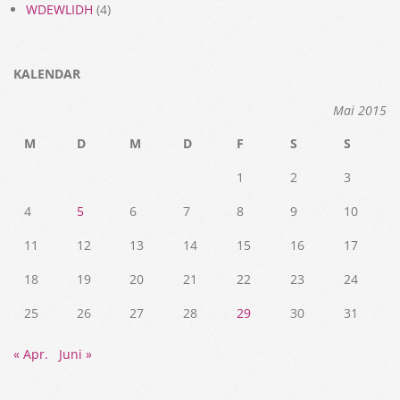
WDEWLIDH
(4)
KALENDAR
Mai 2015
M
D
M
D
F
S
S
1
2
3
4
5
6
7
8
9
10
11
12
13
14
15
16
17
18
19
20
21
22
23
24
25
26
27
28
29
30
31
« Apr.
Juni »