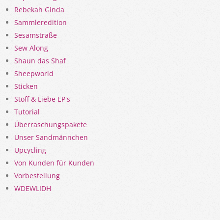
Rebekah Ginda
Sammleredition
Sesamstraße
Sew Along
Shaun das Shaf
Sheepworld
Sticken
Stoff & Liebe EP's
Tutorial
Überraschungspakete
Unser Sandmännchen
Upcycling
Von Kunden für Kunden
Vorbestellung
WDEWLIDH