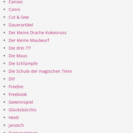
Canvas
Conni
Cut & Sew
Dauerartikel
Der kleine Drache Kokosnuss
Der kleine Maulwurf
Die drei ???
Die Maus
Die Schlümpfe
Die Schule der magischen Tiere
DIY
Freebie
Freebook
Gewinnspiel
Glücksbärchis
Heidi
janosch
Kooperationen