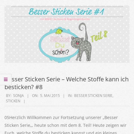
Besser Sticken Serie – Welche Stoffe kann ich
besticken? #8
2015-
BY:
SONJA
ON:
5. MAI 2015
IN:
BESSER STICKEN SERIE
,
STICKEN
05-
05
05Herzlich Willkommen zur Fortsetzung unserer „Besser
Sticken Serie„, heute schon mit dem 8. Teil! Heute zeigen wir
Euch, welche Stoffe du besticken kannst und ein kleines