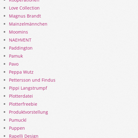
Love Collection
Magnus Brandt
Mainzelmännchen
Moomins
NAEHVENT
Paddington
Pamuk
Pavo
Peppa Wutz
Pettersson und Findus
Pippi Langstrumpf
Plotterdatei
Plotterfreebie
Produktvorstellung
Pumuckl
Puppen
Rapelli Design