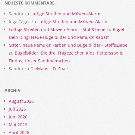
NEUESTE KOMMENTARE
Sandra
zu
Luftige Streifen und Möwen-Alarm
Inga Täger
zu
Luftige Streifen und Möwen-Alarm
Luftige Streifen und Möwen-Alarm - Stoff&Liebe
zu
Bügel
Dein Ding! Neue Bügelbilder und Pamuk® Rabatt
Gitter, neue Pamuk® Farben und Bügelbilder - Stoff&Liebe
zu
Bügelbilder: Die drei Fragezeichen Kids, Pettersson &
Findus, Unser Sandmännchen
Sandra
zu
DieMaus – Fußball
ARCHIV
August 2026
Juli 2026
Juni 2026
Mai 2026
April 2026