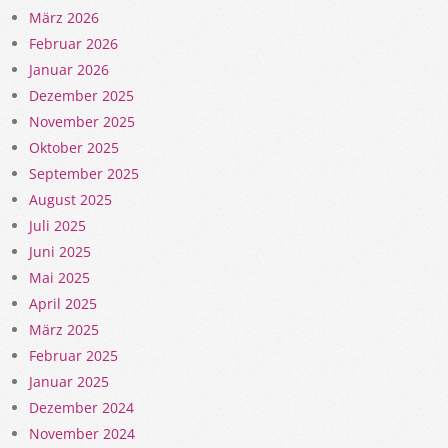
März 2026
Februar 2026
Januar 2026
Dezember 2025
November 2025
Oktober 2025
September 2025
August 2025
Juli 2025
Juni 2025
Mai 2025
April 2025
März 2025
Februar 2025
Januar 2025
Dezember 2024
November 2024