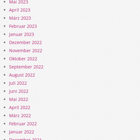
Mai 2023
April 2023
März 2023
Februar 2023
Januar 2023
Dezember 2022
November 2022
Oktober 2022
September 2022
August 2022
Juli 2022
Juni 2022
Mai 2022
April 2022
März 2022
Februar 2022
Januar 2022
Dezember 2021