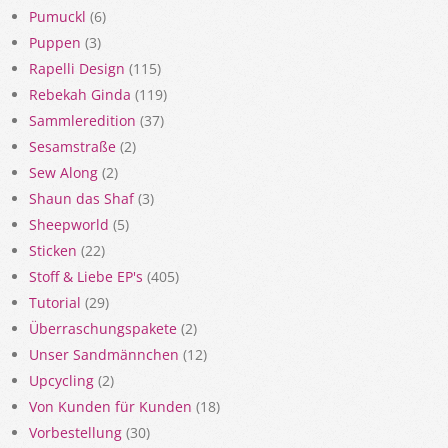
Pumuckl
(6)
Puppen
(3)
Rapelli Design
(115)
Rebekah Ginda
(119)
Sammleredition
(37)
Sesamstraße
(2)
Sew Along
(2)
Shaun das Shaf
(3)
Sheepworld
(5)
Sticken
(22)
Stoff & Liebe EP's
(405)
Tutorial
(29)
Überraschungspakete
(2)
Unser Sandmännchen
(12)
Upcycling
(2)
Von Kunden für Kunden
(18)
Vorbestellung
(30)