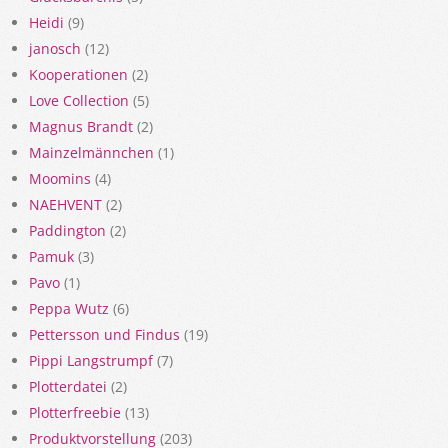
Heidi
(9)
janosch
(12)
Kooperationen
(2)
Love Collection
(5)
Magnus Brandt
(2)
Mainzelmännchen
(1)
Moomins
(4)
NAEHVENT
(2)
Paddington
(2)
Pamuk
(3)
Pavo
(1)
Peppa Wutz
(6)
Pettersson und Findus
(19)
Pippi Langstrumpf
(7)
Plotterdatei
(2)
Plotterfreebie
(13)
Produktvorstellung
(203)