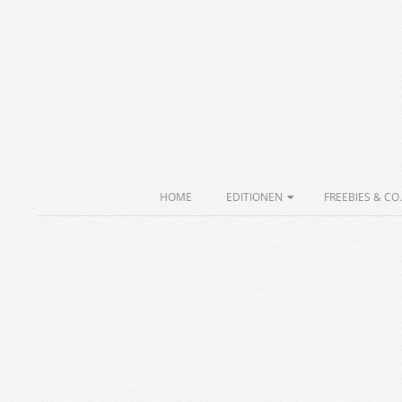
Skip
to
content
Secondary
HOME
EDITIONEN
FREEBIES & CO.
Navigation
Menu