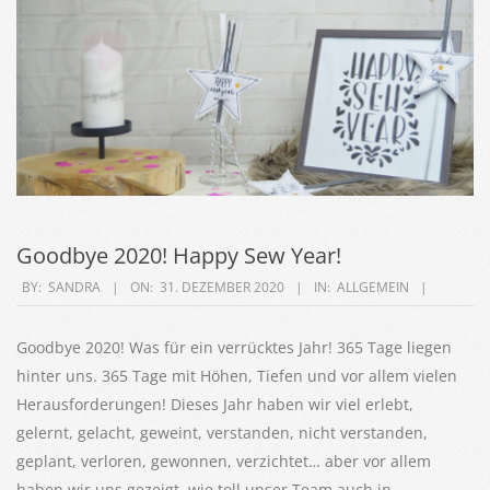
Goodbye 2020! Happy Sew Year!
2020-
BY:
SANDRA
ON:
31. DEZEMBER 2020
IN:
ALLGEMEIN
12-
31
Goodbye 2020! Was für ein verrücktes Jahr! 365 Tage liegen
hinter uns. 365 Tage mit Höhen, Tiefen und vor allem vielen
Herausforderungen! Dieses Jahr haben wir viel erlebt,
gelernt, gelacht, geweint, verstanden, nicht verstanden,
geplant, verloren, gewonnen, verzichtet… aber vor allem
haben wir uns gezeigt, wie toll unser Team auch in