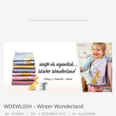
WDEWLIDH – Winter Wonderland
2020-
BY:
SANDRA
ON:
3. DEZEMBER 2020
IN:
ALLGEMEIN
,