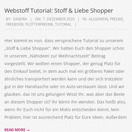
Webstoff Tutorial: Stoff & Liebe Shopper
2020-
BY:
SANDRA
ON:
7. DEZEMBER 2020
IN:
ALLGEMEIN
,
FREEBIE
,
FREEBOOK
,
PLOTTERFREEBIE
,
TUTORIAL
12-
07
Hier kommt es nun, dass versprochene Tutorial zu unserem
„Stoff & Liebe Shopper“. Wir hatten Euch den Shopper schon
in unserem „Nähideen zur Weihnachtszeit“ Beitrag
vorgestellt. Wir wollten einen Shopper, der genug Platz für
den Einkauf bietet, in dem auch mal ein größeres Paket oder
ähnliches transportiert werden kann und der sich trotzdem
gut in der Handtasche oder im Auto verstauen lässt. Und wir
glauben, das ist uns gelungen! Wisst Ihr, was aber das Beste
an diesem Shopper ist? Ihr könnt ihn wenden. Das heißt also,
wenn Ihr Euch nicht für ein Motiv entscheiden könnt, kein
Problem, hier ist ausreichend Platz für Eure Ideen. Außerdem
READ MORE →