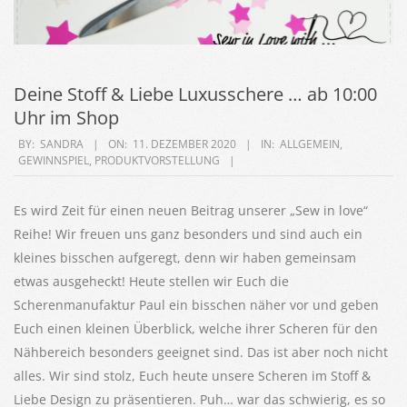
Deine Stoff & Liebe Luxusschere … ab 10:00
Uhr im Shop
2020-
BY:
SANDRA
ON:
11. DEZEMBER 2020
IN:
ALLGEMEIN
,
GEWINNSPIEL
,
PRODUKTVORSTELLUNG
12-
11
Es wird Zeit für einen neuen Beitrag unserer „Sew in love“
Reihe! Wir freuen uns ganz besonders und sind auch ein
kleines bisschen aufgeregt, denn wir haben gemeinsam
etwas ausgeheckt! Heute stellen wir Euch die
Scherenmanufaktur Paul ein bisschen näher vor und geben
Euch einen kleinen Überblick, welche ihrer Scheren für den
Nähbereich besonders geeignet sind. Das ist aber noch nicht
alles. Wir sind stolz, Euch heute unsere Scheren im Stoff &
Liebe Design zu präsentieren. Puh… war das schwierig, es so