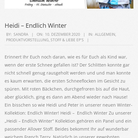
Heidi – Endlich Winter
2020-
BY:
SANDRA
ON:
10. DEZEMBER 2020
IN:
ALLGEMEIN
,
PRODUKTVORSTELLUNG
,
STOFF & LIEBE EP'S
12-
10
Erinnert Ihr Euch noch daran, wie es für Euch als Kind war,
wenn der erste Schnee gefallen ist? Der Schlitten konnte gar
nicht schnell genug rausgeholt werden und und man konnte
es kaum erwarten, die ersten Schneeflocken im Gesicht zu
spüren. Mit roten Bäckchen, durchgefroren bis auf die Haut,
aber glücklich, ging es dann am Abend wieder nach Hause!
Ein bisschen so wie Heidi und Peter in unserer neuen Winter-
Kollektion: Endlich Winter! Heidi – Endlich Winter Zu unserer
„Heidi – Endlich Winter“ Kollektion gehören ein Panel und ein
passender Allover Stoff. Beides bekommt Ihr auf wunderbar
weichem French Terry. Natürlich in unserer gewohnten