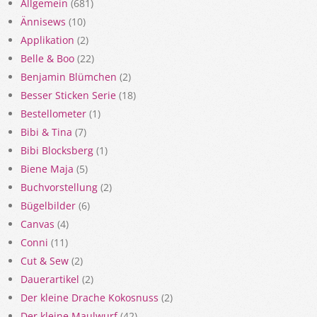
Allgemein
(681)
Ännisews
(10)
Applikation
(2)
Belle & Boo
(22)
Benjamin Blümchen
(2)
Besser Sticken Serie
(18)
Bestellometer
(1)
Bibi & Tina
(7)
Bibi Blocksberg
(1)
Biene Maja
(5)
Buchvorstellung
(2)
Bügelbilder
(6)
Canvas
(4)
Conni
(11)
Cut & Sew
(2)
Dauerartikel
(2)
Der kleine Drache Kokosnuss
(2)
Der kleine Maulwurf
(42)