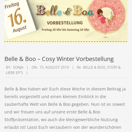
Belle & Boo – Cosy Winter Vorbestellung
2019-
BY:
SONJA
ON:
15. AUGUST 2019
IN:
BELLE & BOO
,
STOFF &
LIEBE EP'S
08-
15
Belle & Boo haben wir Euch diese Woche in diesem Beitrag ja
bereits vorgestellt und einen kleinen Einblick in die
zauberhafte Welt von Belle & Boo gegeben. Nun ist es soweit
und wir freuen uns auf unsere erste Belle & Boo
Stoffpräsentation, wo auch die kleingewerbliche Nutzung
erlaubt ist! Lasst Euch verzaubern von der wunderschönen