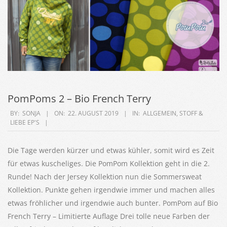
PomPoms 2 – Bio French Terry
2019-
BY:
SONJA
ON:
22. AUGUST 2019
IN:
ALLGEMEIN
,
STOFF &
LIEBE EP'S
08-
22
Die Tage werden kürzer und etwas kühler, somit wird es Zeit
für etwas kuscheliges. Die PomPom Kollektion geht in die 2.
Runde! Nach der Jersey Kollektion nun die Sommersweat
Kollektion. Punkte gehen irgendwie immer und machen alles
etwas fröhlicher und irgendwie auch bunter. PomPom auf Bio
French Terry – Limitierte Auflage Drei tolle neue Farben der