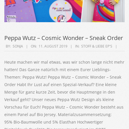
Peppa Wutz – Cosmic Wonder – Sneak Order
2019-
BY:
SONJA
ON:
11. AUGUST 2019
IN:
STOFF & LIEBE EP'S
08-
11
Heute machen wir mal etwas, was wir schon lange nicht mehr
hatten! Das Ganze natürlich mit einem Eurer Lieblings-
Themen: Peppa Wutz! Peppa Wutz – Cosmic Wonder – Sneak
Order Habt Ihr Lust auf einen Spezial-Verkauf? Eine kleine
Menge für ganz kurze Zeit, bevor die Hauptmenge in den
Verkauf geht? Unser neues Peppa Wutz Design als kleine
Vorschau für Euch! Peppa Wutz – Cosmic Wonder besteht aus
einem Panel auf Bio Jersey. Materialzusammensetzung:
95% Bio-Baumwolle und 5% Elasthan Hochwertiger