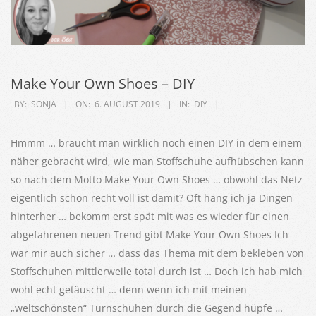
Make Your Own Shoes – DIY
2019-
BY:
SONJA
ON:
6. AUGUST 2019
IN:
DIY
08-
06
Hmmm … braucht man wirklich noch einen DIY in dem einem
näher gebracht wird, wie man Stoffschuhe aufhübschen kann
so nach dem Motto Make Your Own Shoes … obwohl das Netz
eigentlich schon recht voll ist damit? Oft häng ich ja Dingen
hinterher … bekomm erst spät mit was es wieder für einen
abgefahrenen neuen Trend gibt Make Your Own Shoes Ich
war mir auch sicher … dass das Thema mit dem bekleben von
Stoffschuhen mittlerweile total durch ist … Doch ich hab mich
wohl echt getäuscht … denn wenn ich mit meinen
„weltschönsten“ Turnschuhen durch die Gegend hüpfe …