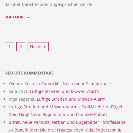
darüber berichte oder angesprochen werde
READ MORE →
Seitennummerierung
1
2
Nächste
der
Beiträge
NEUESTE KOMMENTARE
Yvonne Koch
zu
Pumuckl – Noch mehr Schabernack
Sandra
zu
Luftige Streifen und Möwen-Alarm
Inga Täger
zu
Luftige Streifen und Möwen-Alarm
Luftige Streifen und Möwen-Alarm - Stoff&Liebe
zu
Bügel
Dein Ding! Neue Bügelbilder und Pamuk® Rabatt
Gitter, neue Pamuk® Farben und Bügelbilder - Stoff&Liebe
zu
Bügelbilder: Die drei Fragezeichen Kids, Pettersson &