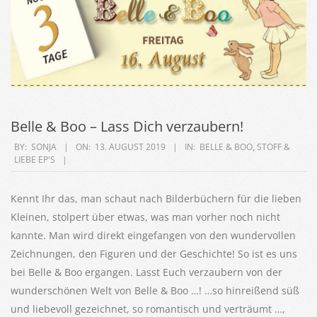
Belle & Boo – Lass Dich verzaubern!
2019-
BY:
SONJA
ON:
13. AUGUST 2019
IN:
BELLE & BOO
,
STOFF &
LIEBE EP'S
08-
13
Kennt Ihr das, man schaut nach Bilderbüchern für die lieben
Kleinen, stolpert über etwas, was man vorher noch nicht
kannte. Man wird direkt eingefangen von den wundervollen
Zeichnungen, den Figuren und der Geschichte! So ist es uns
bei Belle & Boo ergangen. Lasst Euch verzaubern von der
wunderschönen Welt von Belle & Boo …! …so hinreißend süß
und liebevoll gezeichnet, so romantisch und verträumt …,