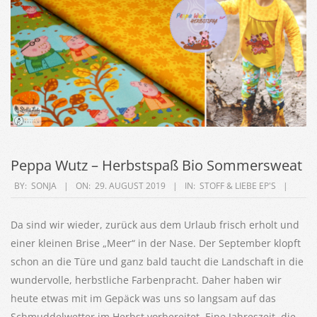
Peppa Wutz – Herbstspaß Bio Sommersweat
2019-
BY:
SONJA
ON:
29. AUGUST 2019
IN:
STOFF & LIEBE EP'S
08-
29
Da sind wir wieder, zurück aus dem Urlaub frisch erholt und
einer kleinen Brise „Meer“ in der Nase. Der September klopft
schon an die Türe und ganz bald taucht die Landschaft in die
wundervolle, herbstliche Farbenpracht. Daher haben wir
heute etwas mit im Gepäck was uns so langsam auf das
Schmuddelwetter im Herbst vorbereitet. Eine Jahreszeit, die