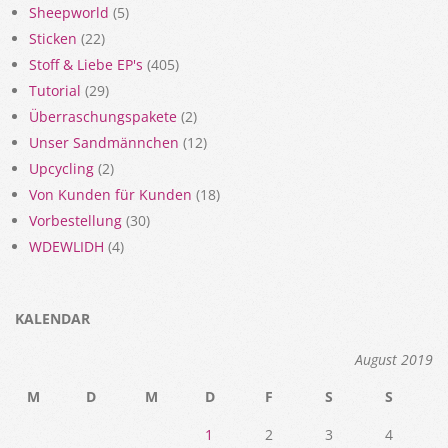
Sheepworld
(5)
Sticken
(22)
Stoff & Liebe EP's
(405)
Tutorial
(29)
Überraschungspakete
(2)
Unser Sandmännchen
(12)
Upcycling
(2)
Von Kunden für Kunden
(18)
Vorbestellung
(30)
WDEWLIDH
(4)
KALENDAR
August 2019
M
D
M
D
F
S
S
1
2
3
4