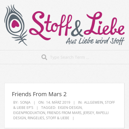
Skip
to
content
Stoff&Liebe
Search
Secondary
Navigation
Menu
Friends From Mars 2
BY:
SONJA
ON:
14. MÄRZ 2019
IN:
ALLGEMEIN
,
STOFF
& LIEBE EP'S
TAGGED:
EIGEN-DESIGN
,
EIGENPRODUKTION
,
FRIENDS FROM MARS
,
JERSEY
,
RAPELLI
DESIGN
,
RINGELIES
,
STOFF & LIEBE