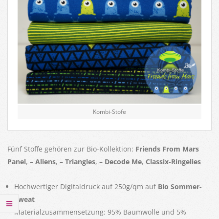
Kombi-Stofe
Fünf Stoffe gehören zur Bio-Kollektion:
Friends From Mars
Panel
,
– Aliens
,
– Triangles
,
– Decode Me
,
Classix-Ringelies
Hochwertiger Digitaldruck auf 250g/qm auf
Bio Sommer-
Sweat
Materialzusammensetzung: 95% Baumwolle und 5%