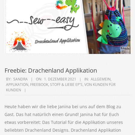
Freebie: Drachenland Applikation
2021-
BY:
SANDRA
ON:
1. DEZEMBER 2021
IN:
ALLGEMEIN
,
APPLIKATION
,
FREEBOOK
,
STOFF & LIEBE EP'S
,
VON KUNDEN FÜR
12-
KUNDEN
01
Heute haben wir die liebe Janina bei uns auf dem Blog zu
Gast. Das hat natürlich einen Grund! Janina hat für Euch
etwas vorbereitet: Das Tutorial für die Applikation unseres
beliebten Drachenland Designs. Drachenland Applikation