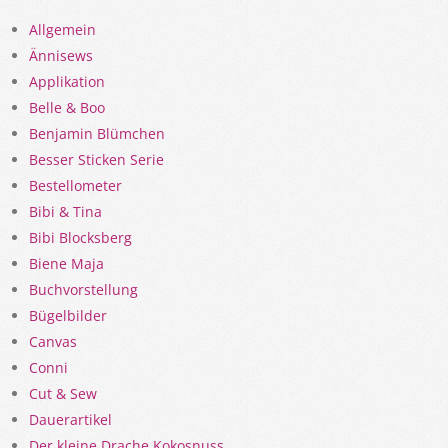
Allgemein
Ännisews
Applikation
Belle & Boo
Benjamin Blümchen
Besser Sticken Serie
Bestellometer
Bibi & Tina
Bibi Blocksberg
Biene Maja
Buchvorstellung
Bügelbilder
Canvas
Conni
Cut & Sew
Dauerartikel
Der kleine Drache Kokosnuss