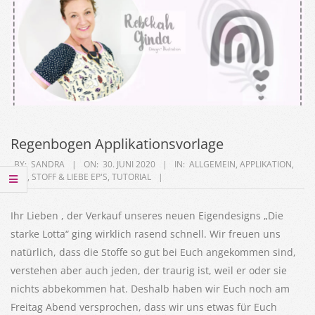
Regenbogen Applikationsvorlage
2020-
BY:
SANDRA
ON:
30. JUNI 2020
IN:
ALLGEMEIN
,
APPLIKATION
,
DIY
,
STOFF & LIEBE EP'S
,
TUTORIAL
06-
30
Ihr Lieben , der Verkauf unseres neuen Eigendesigns „Die
starke Lotta“ ging wirklich rasend schnell. Wir freuen uns
natürlich, dass die Stoffe so gut bei Euch angekommen sind,
verstehen aber auch jeden, der traurig ist, weil er oder sie
nichts abbekommen hat. Deshalb haben wir Euch noch am
Freitag Abend versprochen, dass wir uns etwas für Euch