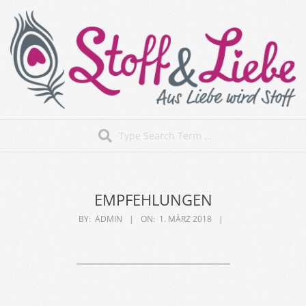
Skip
to
content
Stoff&Liebe
Search
Secondary
Navigation
Menu
EMPFEHLUNGEN
BY:
ADMIN
ON:
1. MÄRZ 2018