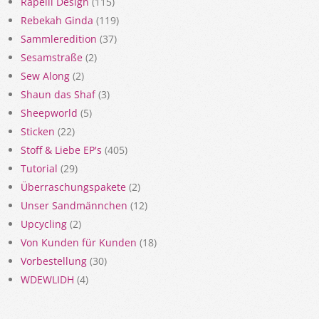
Rapelli Design
(115)
Rebekah Ginda
(119)
Sammleredition
(37)
Sesamstraße
(2)
Sew Along
(2)
Shaun das Shaf
(3)
Sheepworld
(5)
Sticken
(22)
Stoff & Liebe EP's
(405)
Tutorial
(29)
Überraschungspakete
(2)
Unser Sandmännchen
(12)
Upcycling
(2)
Von Kunden für Kunden
(18)
Vorbestellung
(30)
WDEWLIDH
(4)