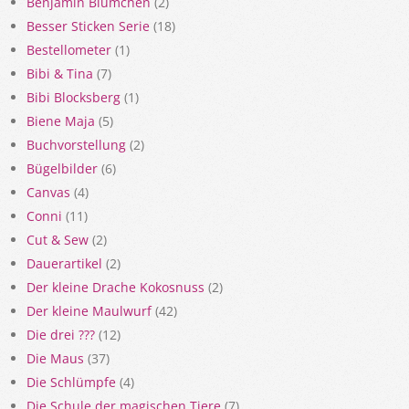
Benjamin Blümchen
(2)
Besser Sticken Serie
(18)
Bestellometer
(1)
Bibi & Tina
(7)
Bibi Blocksberg
(1)
Biene Maja
(5)
Buchvorstellung
(2)
Bügelbilder
(6)
Canvas
(4)
Conni
(11)
Cut & Sew
(2)
Dauerartikel
(2)
Der kleine Drache Kokosnuss
(2)
Der kleine Maulwurf
(42)
Die drei ???
(12)
Die Maus
(37)
Die Schlümpfe
(4)
Die Schule der magischen Tiere
(7)