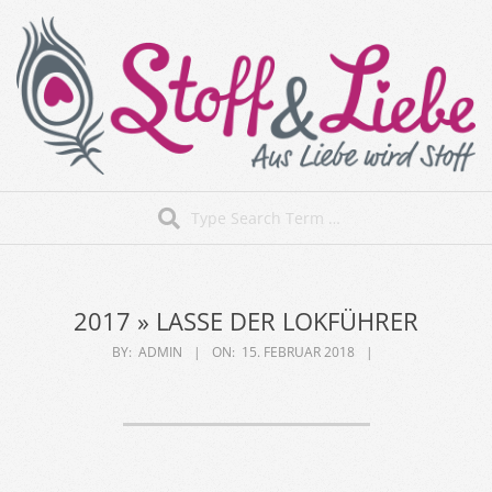
Skip
to
content
Stoff&Liebe
Search
Secondary
Navigation
Menu
2017 »
LASSE DER LOKFÜHRER
BY:
ADMIN
ON:
15. FEBRUAR 2018