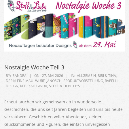
Nostalgie Woche Teil 3
2026-
BY:
SANDRA
ON:
27. MAI 2026
IN:
ALLGEMEIN
,
BIBI & TINA
,
DER KLEINE MAULWURF
,
JANOSCH
,
PRODUKTVORSTELLUNG
,
RAPELLI
05-
DESIGN
,
REBEKAH GINDA
,
STOFF & LIEBE EP'S
27
Erneut tauchen wir gemeinsam ab in wundervolle
Geschichten, die uns seit Jahren begleiten und uns bis heute
verzaubern. Geschichten voller Abenteuer, kleiner
Glücksmomente und Figuren, die einfach unvergessen