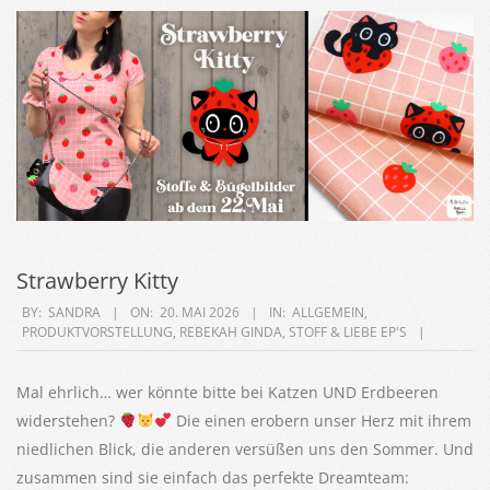
Strawberry Kitty
2026-
BY:
SANDRA
ON:
20. MAI 2026
IN:
ALLGEMEIN
,
PRODUKTVORSTELLUNG
,
REBEKAH GINDA
,
STOFF & LIEBE EP'S
05-
20
Mal ehrlich… wer könnte bitte bei Katzen UND Erdbeeren
widerstehen?
Die einen erobern unser Herz mit ihrem
niedlichen Blick, die anderen versüßen uns den Sommer. Und
zusammen sind sie einfach das perfekte Dreamteam: