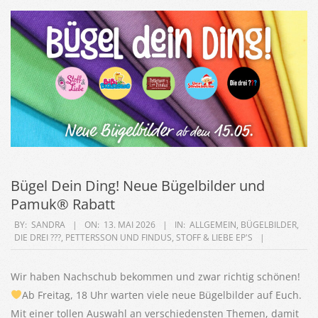
Bügel Dein Ding! Neue Bügelbilder und
Pamuk® Rabatt
2026-
BY:
SANDRA
ON:
13. MAI 2026
IN:
ALLGEMEIN
,
BÜGELBILDER
,
DIE DREI ???
,
PETTERSSON UND FINDUS
,
STOFF & LIEBE EP'S
05-
13
Wir haben Nachschub bekommen und zwar richtig schönen!
Ab Freitag, 18 Uhr warten viele neue Bügelbilder auf Euch.
Mit einer tollen Auswahl an verschiedensten Themen, damit