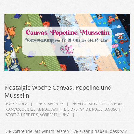
Nostalgie Woche Canvas, Popeline und
Musselin
2026-
BY:
SANDRA
ON:
6. MAI 2026
IN:
ALLGEMEIN
,
BELLE & BOO
,
CANVAS
,
DER KLEINE MAULWURF
,
DIE DREI ???
,
DIE MAUS
,
JANOSCH
,
05-
STOFF & LIEBE EP'S
,
VORBESTELLUNG
06
Die Vorfreude, als wir im letzten Live erzählt haben, dass wir