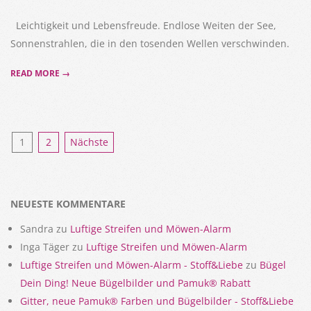
05-
09
Leichtigkeit und Lebensfreude. Endlose Weiten der See,
Sonnenstrahlen, die in den tosenden Wellen verschwinden.
READ MORE →
Seitennummerierung
1
2
Nächste
der
Beiträge
NEUESTE KOMMENTARE
Sandra
zu
Luftige Streifen und Möwen-Alarm
Inga Täger
zu
Luftige Streifen und Möwen-Alarm
Luftige Streifen und Möwen-Alarm - Stoff&Liebe
zu
Bügel
Dein Ding! Neue Bügelbilder und Pamuk® Rabatt
Gitter, neue Pamuk® Farben und Bügelbilder - Stoff&Liebe