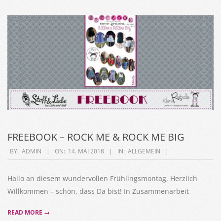
FREEBOOK – ROCK ME & ROCK ME BIG
2018-
BY:
ADMIN
ON:
14. MAI 2018
IN:
ALLGEMEIN
05-
14
Hallo an diesem wundervollen Frühlingsmontag, Herzlich
Willkommen – schön, dass Da bist! In Zusammenarbeit
READ MORE →