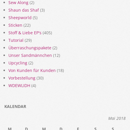
Sew Along
(2)
Shaun das Shaf
(3)
Sheepworld
(5)
Sticken
(22)
Stoff & Liebe EP's
(405)
Tutorial
(29)
Überraschungspakete
(2)
Unser Sandmännchen
(12)
Upcycling
(2)
Von Kunden für Kunden
(18)
Vorbestellung
(30)
WDEWLIDH
(4)
KALENDAR
Mai 2018
M
D
M
D
F
S
S