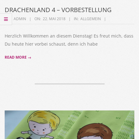
DRACHENLAND 4 – VORBESTELLUNG
2018-
BY:
ADMIN
ON:
22. MAI 2018
IN:
ALLGEMEIN
05-
22
Herzlich Willkommen an diesem Dienstag! Es freut mich, dass
Du heute hier vorbei schaust, denn ich habe
READ MORE →