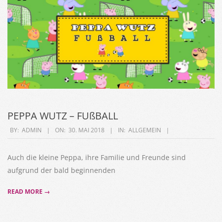
PEPPA WUTZ – FUßBALL
2018-
BY:
ADMIN
ON:
30. MAI 2018
IN:
ALLGEMEIN
05-
30
Auch die kleine Peppa, ihre Familie und Freunde sind
aufgrund der bald beginnenden
READ MORE →