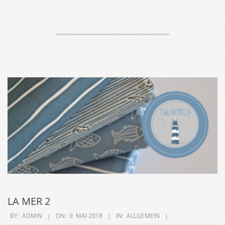
LA MER 2
2018-
BY:
ADMIN
ON:
9. MAI 2018
IN:
ALLGEMEIN