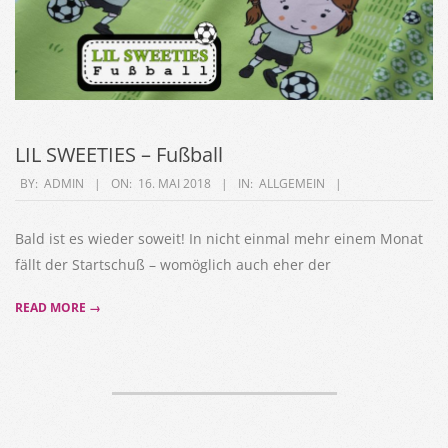
LIL SWEETIES – Fußball
2018-
BY:
ADMIN
ON:
16. MAI 2018
IN:
ALLGEMEIN
05-
16
Bald ist es wieder soweit! In nicht einmal mehr einem Monat
fällt der Startschuß – womöglich auch eher der
READ MORE →