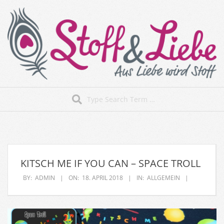
Skip
to
content
Stoff&Liebe
Search
Secondary
Navigation
Menu
KITSCH ME IF YOU CAN – SPACE TROLL
BY:
ADMIN
ON:
18. APRIL 2018
IN:
ALLGEMEIN