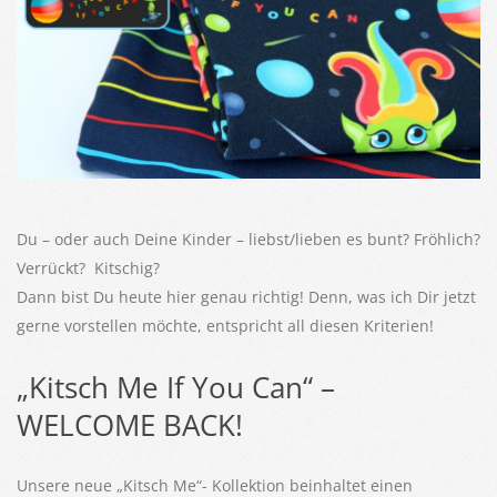
Du – oder auch Deine Kinder – liebst/lieben es bunt? Fröhlich?
Verrückt? Kitschig?
Dann bist Du heute hier genau richtig!
Denn, was ich Dir jetzt
gerne vorstellen möchte, entspricht all diesen Kriterien!
„Kitsch Me If You Can“ –
WELCOME BACK!
Unsere neue „Kitsch Me“- Kollektion beinhaltet einen