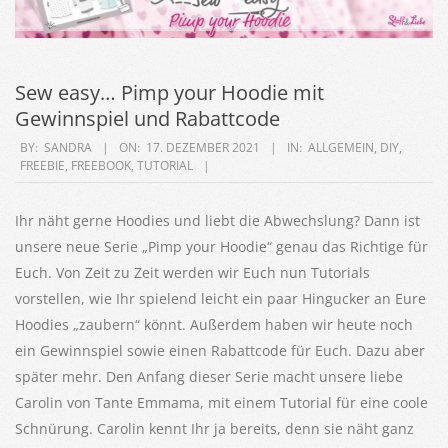
Sew easy… Pimp your Hoodie mit
Gewinnspiel und Rabattcode
2021-
BY:
SANDRA
ON:
17. DEZEMBER 2021
IN:
ALLGEMEIN
,
DIY
,
FREEBIE
,
FREEBOOK
,
TUTORIAL
12-
17
Ihr näht gerne Hoodies und liebt die Abwechslung? Dann ist
unsere neue Serie „Pimp your Hoodie“ genau das Richtige für
Euch. Von Zeit zu Zeit werden wir Euch nun Tutorials
vorstellen, wie Ihr spielend leicht ein paar Hingucker an Eure
Hoodies „zaubern“ könnt. Außerdem haben wir heute noch
ein Gewinnspiel sowie einen Rabattcode für Euch. Dazu aber
später mehr. Den Anfang dieser Serie macht unsere liebe
Carolin von Tante Emmama, mit einem Tutorial für eine coole
Schnürung. Carolin kennt Ihr ja bereits, denn sie näht ganz