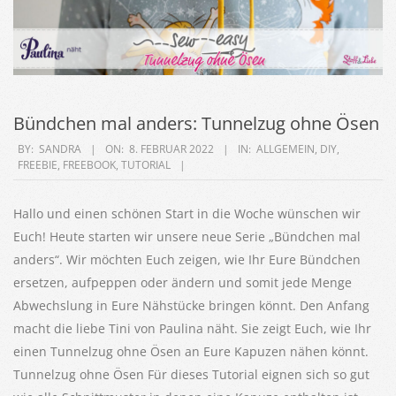
Bündchen mal anders: Tunnelzug ohne Ösen
2022-
BY:
SANDRA
ON:
8. FEBRUAR 2022
IN:
ALLGEMEIN
,
DIY
,
FREEBIE
,
FREEBOOK
,
TUTORIAL
02-
08
Hallo und einen schönen Start in die Woche wünschen wir
Euch! Heute starten wir unsere neue Serie „Bündchen mal
anders“. Wir möchten Euch zeigen, wie Ihr Eure Bündchen
ersetzen, aufpeppen oder ändern und somit jede Menge
Abwechslung in Eure Nähstücke bringen könnt. Den Anfang
macht die liebe Tini von Paulina näht. Sie zeigt Euch, wie Ihr
einen Tunnelzug ohne Ösen an Eure Kapuzen nähen könnt.
Tunnelzug ohne Ösen Für dieses Tutorial eignen sich so gut