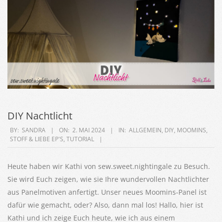
DIY Nachtlicht
2024-
BY:
SANDRA
ON:
2. MAI 2024
IN:
ALLGEMEIN
,
DIY
,
MOOMINS
,
STOFF & LIEBE EP'S
,
TUTORIAL
05-
02
Heute haben wir Kathi von sew.sweet.nightingale zu Besuch.
Sie wird Euch zeigen, wie sie Ihre wundervollen Nachtlichter
aus Panelmotiven anfertigt. Unser neues Moomins-Panel ist
dafür wie gemacht, oder? Also, dann mal los! Hallo, hier ist
Kathi und ich zeige Euch heute, wie ich aus einem