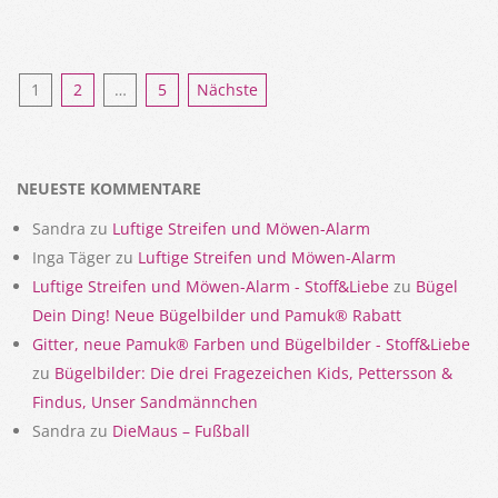
Seitennummerierung
1
2
…
5
Nächste
der
Beiträge
NEUESTE KOMMENTARE
Sandra
zu
Luftige Streifen und Möwen-Alarm
Inga Täger
zu
Luftige Streifen und Möwen-Alarm
Luftige Streifen und Möwen-Alarm - Stoff&Liebe
zu
Bügel
Dein Ding! Neue Bügelbilder und Pamuk® Rabatt
Gitter, neue Pamuk® Farben und Bügelbilder - Stoff&Liebe
zu
Bügelbilder: Die drei Fragezeichen Kids, Pettersson &
Findus, Unser Sandmännchen
Sandra
zu
DieMaus – Fußball