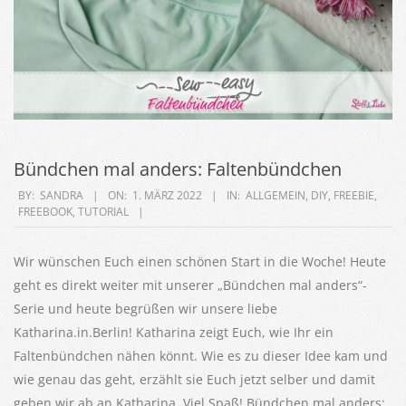
Bündchen mal anders: Faltenbündchen
2022-
BY:
SANDRA
ON:
1. MÄRZ 2022
IN:
ALLGEMEIN
,
DIY
,
FREEBIE
,
FREEBOOK
,
TUTORIAL
03-
01
Wir wünschen Euch einen schönen Start in die Woche! Heute
geht es direkt weiter mit unserer „Bündchen mal anders“-
Serie und heute begrüßen wir unsere liebe
Katharina.in.Berlin! Katharina zeigt Euch, wie Ihr ein
Faltenbündchen nähen könnt. Wie es zu dieser Idee kam und
wie genau das geht, erzählt sie Euch jetzt selber und damit
geben wir ab an Katharina. Viel Spaß! Bündchen mal anders: