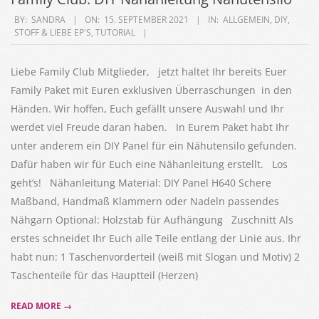
2021-
BY:
SANDRA
ON:
15. SEPTEMBER 2021
IN:
ALLGEMEIN
,
DIY
,
STOFF & LIEBE EP'S
,
TUTORIAL
09-
15
Liebe Family Club Mitglieder, jetzt haltet Ihr bereits Euer
Family Paket mit Euren exklusiven Überraschungen in den
Händen. Wir hoffen, Euch gefällt unsere Auswahl und Ihr
werdet viel Freude daran haben. In Eurem Paket habt Ihr
unter anderem ein DIY Panel für ein Nähutensilo gefunden.
Dafür haben wir für Euch eine Nähanleitung erstellt. Los
geht’s! Nähanleitung Material: DIY Panel H640 Schere
Maßband, Handmaß Klammern oder Nadeln passendes
Nähgarn Optional: Holzstab für Aufhängung Zuschnitt Als
erstes schneidet Ihr Euch alle Teile entlang der Linie aus. Ihr
habt nun: 1 Taschenvorderteil (weiß mit Slogan und Motiv) 2
Taschenteile für das Hauptteil (Herzen)
READ MORE →