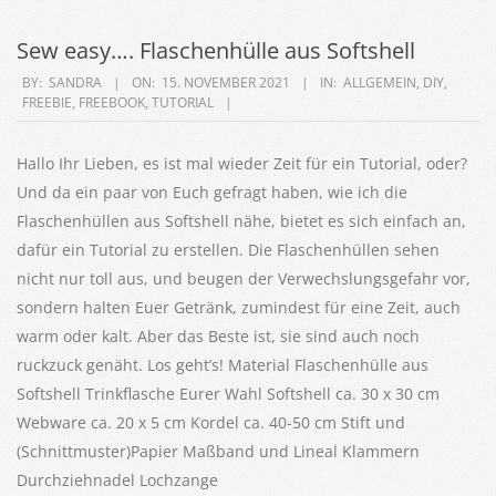
Sew easy…. Flaschenhülle aus Softshell
2021-
BY:
SANDRA
ON:
15. NOVEMBER 2021
IN:
ALLGEMEIN
,
DIY
,
FREEBIE
,
FREEBOOK
,
TUTORIAL
11-
15
Hallo Ihr Lieben, es ist mal wieder Zeit für ein Tutorial, oder?
Und da ein paar von Euch gefragt haben, wie ich die
Flaschenhüllen aus Softshell nähe, bietet es sich einfach an,
dafür ein Tutorial zu erstellen. Die Flaschenhüllen sehen
nicht nur toll aus, und beugen der Verwechslungsgefahr vor,
sondern halten Euer Getränk, zumindest für eine Zeit, auch
warm oder kalt. Aber das Beste ist, sie sind auch noch
ruckzuck genäht. Los geht’s! Material Flaschenhülle aus
Softshell Trinkflasche Eurer Wahl Softshell ca. 30 x 30 cm
Webware ca. 20 x 5 cm Kordel ca. 40-50 cm Stift und
(Schnittmuster)Papier Maßband und Lineal Klammern
Durchziehnadel Lochzange