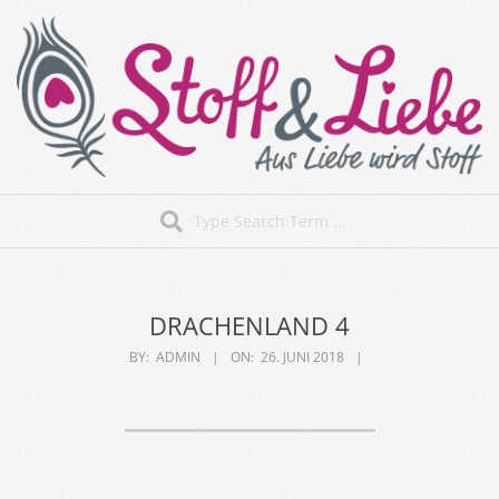
Skip
to
content
Stoff&Liebe
Search
Secondary
Navigation
Menu
DRACHENLAND 4
BY:
ADMIN
ON:
26. JUNI 2018