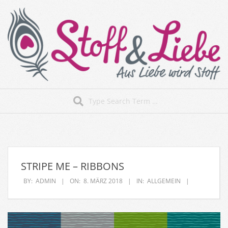
Skip
to
content
Stoff&Liebe
Search
Secondary
Navigation
Menu
STRIPE ME – RIBBONS
BY:
ADMIN
ON:
8. MÄRZ 2018
IN:
ALLGEMEIN