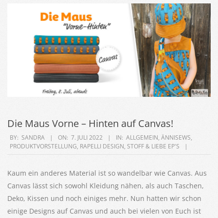
Die Maus Vorne – Hinten auf Canvas!
2022-
BY:
SANDRA
ON:
7. JULI 2022
IN:
ALLGEMEIN
,
ÄNNISEWS
,
PRODUKTVORSTELLUNG
,
RAPELLI DESIGN
,
STOFF & LIEBE EP'S
07-
07
Kaum ein anderes Material ist so wandelbar wie Canvas. Aus
Canvas lässt sich sowohl Kleidung nähen, als auch Taschen,
Deko, Kissen und noch einiges mehr. Nun hatten wir schon
einige Designs auf Canvas und auch bei vielen von Euch ist