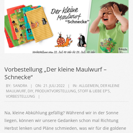
Vorbestellung „Der kleine Maulwurf –
Schnecke“
2022-
BY:
SANDRA
ON:
21. JULI 2022
IN:
ALLGEMEIN
,
DER KLEINE
MAULWURF
,
DIY
,
PRODUKTVORSTELLUNG
,
STOFF & LIEBE EP'S
,
07-
VORBESTELLUNG
21
Na, kleine Abkühlung gefällig? Während wir in der Sonne
liegen, können wir unsere Gedanken schon mal Richtung
Herbst lenken und Pläne schmieden, was wir für die goldene