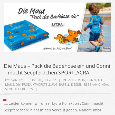
Die Maus – Pack die Badehose ein und Conni
– macht Seepferdchen SPORTLYCRA
2022-
BY:
SANDRA
ON:
20. JULI 2022
IN:
ALLGEMEIN
,
CONNI
,
DIE
MAUS
,
DIY
,
PRODUKTVORSTELLUNG
,
RAPELLI DESIGN
,
REBEKAH GINDA
,
07-
STOFF & LIEBE EP'S
20
!!!! Leider können wir unser Lycra Kollektion „Conni macht
Seepferdchen“ nicht in den Verkauf geben. Nähere Infos