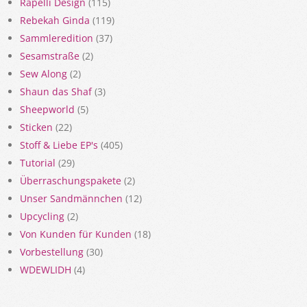
Rapelli Design
(115)
Rebekah Ginda
(119)
Sammleredition
(37)
Sesamstraße
(2)
Sew Along
(2)
Shaun das Shaf
(3)
Sheepworld
(5)
Sticken
(22)
Stoff & Liebe EP's
(405)
Tutorial
(29)
Überraschungspakete
(2)
Unser Sandmännchen
(12)
Upcycling
(2)
Von Kunden für Kunden
(18)
Vorbestellung
(30)
WDEWLIDH
(4)