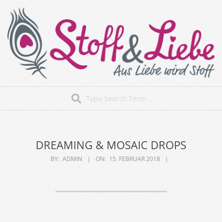
Skip
to
content
Stoff&Liebe
Search
Secondary
Navigation
Menu
DREAMING & MOSAIC DROPS
BY:
ADMIN
ON:
15. FEBRUAR 2018