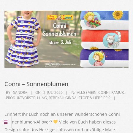
Conni – Sonnenblumen
2026-
BY:
SANDRA
ON:
2. JULI 2026
IN:
ALLGEMEIN
,
CONNI
,
PAMUK
,
PRODUKTVORSTELLUNG
,
REBEKAH GINDA
,
STOFF & LIEBE EP'S
07-
02
Erinnert Ihr Euch noch an unseren wunderschönen Conni
Sonnenblumen-Allover?
Viele von Euch haben dieses
Design sofort ins Herz geschlossen und unzählige Male