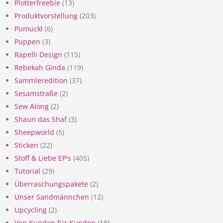
Plotterfreebie
(13)
Produktvorstellung
(203)
Pumuckl
(6)
Puppen
(3)
Rapelli Design
(115)
Rebekah Ginda
(119)
Sammleredition
(37)
Sesamstraße
(2)
Sew Along
(2)
Shaun das Shaf
(3)
Sheepworld
(5)
Sticken
(22)
Stoff & Liebe EP's
(405)
Tutorial
(29)
Überraschungspakete
(2)
Unser Sandmännchen
(12)
Upcycling
(2)
Von Kunden für Kunden
(18)