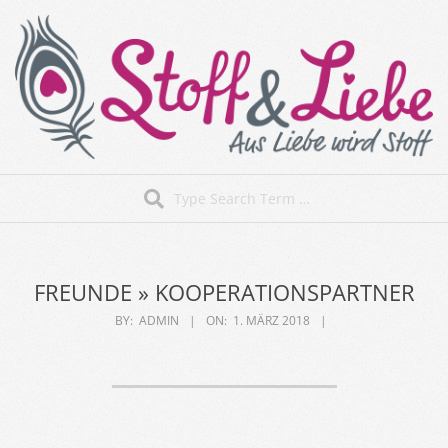
Skip
to
content
Stoff&Liebe
Search
Secondary
Navigation
Menu
FREUNDE »
KOOPERATIONSPARTNER
BY:
ADMIN
ON:
1. MÄRZ 2018