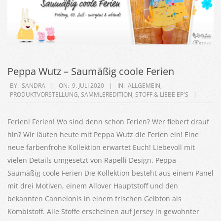
Peppa Wutz – Saumäßig coole Ferien
2020-
BY:
SANDRA
ON:
9. JULI 2020
IN:
ALLGEMEIN
,
PRODUKTVORSTELLUNG
,
SAMMLEREDITION
,
STOFF & LIEBE EP'S
07-
09
Ferien! Ferien! Wo sind denn schon Ferien? Wer fiebert drauf
hin? Wir läuten heute mit Peppa Wutz die Ferien ein! Eine
neue farbenfrohe Kollektion erwartet Euch! Liebevoll mit
vielen Details umgesetzt von Rapelli Design. Peppa –
Saumäßig coole Ferien Die Kollektion besteht aus einem Panel
mit drei Motiven, einem Allover Hauptstoff und den
bekannten Cannelonis in einem frischen Gelbton als
Kombistoff. Alle Stoffe erscheinen auf Jersey in gewohnter