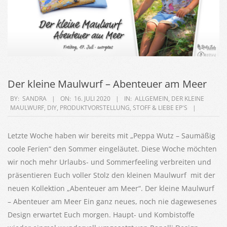
Der kleine Maulwurf – Abenteuer am Meer
2020-
BY:
SANDRA
ON:
16. JULI 2020
IN:
ALLGEMEIN
,
DER KLEINE
MAULWURF
,
DIY
,
PRODUKTVORSTELLUNG
,
STOFF & LIEBE EP'S
07-
16
Letzte Woche haben wir bereits mit „Peppa Wutz – Saumäßig
coole Ferien“ den Sommer eingeläutet. Diese Woche möchten
wir noch mehr Urlaubs- und Sommerfeeling verbreiten und
präsentieren Euch voller Stolz den kleinen Maulwurf mit der
neuen Kollektion „Abenteuer am Meer“. Der kleine Maulwurf
– Abenteuer am Meer Ein ganz neues, noch nie dagewesenes
Design erwartet Euch morgen. Haupt- und Kombistoffe