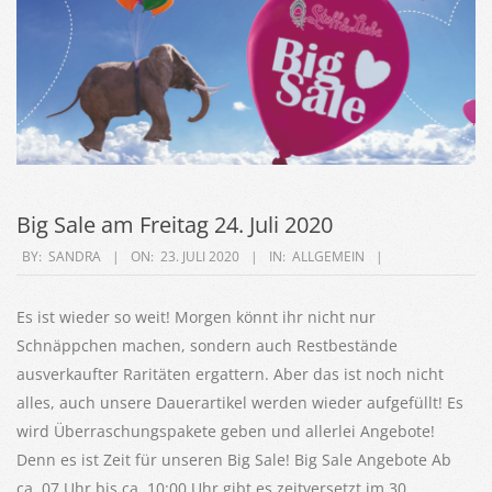
Big Sale am Freitag 24. Juli 2020
2020-
BY:
SANDRA
ON:
23. JULI 2020
IN:
ALLGEMEIN
07-
23
Es ist wieder so weit! Morgen könnt ihr nicht nur
Schnäppchen machen, sondern auch Restbestände
ausverkaufter Raritäten ergattern. Aber das ist noch nicht
alles, auch unsere Dauerartikel werden wieder aufgefüllt! Es
wird Überraschungspakete geben und allerlei Angebote!
Denn es ist Zeit für unseren Big Sale! Big Sale Angebote Ab
ca. 07 Uhr bis ca. 10:00 Uhr gibt es zeitversetzt im 30