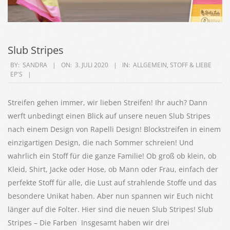
Slub Stripes
2020-
BY:
SANDRA
ON:
3. JULI 2020
IN:
ALLGEMEIN
,
STOFF & LIEBE
EP'S
07-
03
Streifen gehen immer, wir lieben Streifen! Ihr auch? Dann
werft unbedingt einen Blick auf unsere neuen Slub Stripes
nach einem Design von Rapelli Design! Blockstreifen in einem
einzigartigen Design, die nach Sommer schreien! Und
wahrlich ein Stoff für die ganze Familie! Ob groß ob klein, ob
Kleid, Shirt, Jacke oder Hose, ob Mann oder Frau, einfach der
perfekte Stoff für alle, die Lust auf strahlende Stoffe und das
besondere Unikat haben. Aber nun spannen wir Euch nicht
länger auf die Folter. Hier sind die neuen Slub Stripes! Slub
Stripes – Die Farben Insgesamt haben wir drei