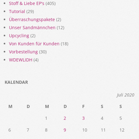
Stoff & Liebe EP's
(405)
Tutorial
(29)
Überraschungspakete
(2)
Unser Sandmännchen
(12)
Upcycling
(2)
Von Kunden für Kunden
(18)
Vorbestellung
(30)
WDEWLIDH
(4)
KALENDAR
Juli 2020
M
D
M
D
F
S
S
1
2
3
4
5
6
7
8
9
10
11
12