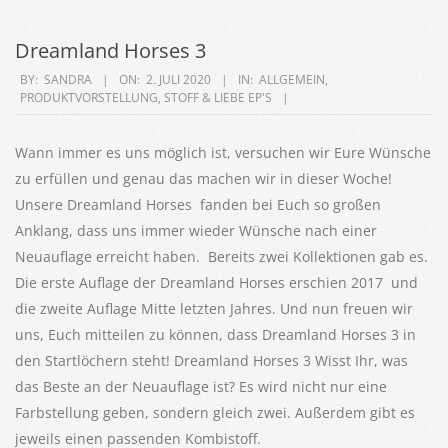
Dreamland Horses 3
2020-
BY:
SANDRA
ON:
2. JULI 2020
IN:
ALLGEMEIN
,
PRODUKTVORSTELLUNG
,
STOFF & LIEBE EP'S
07-
02
Wann immer es uns möglich ist, versuchen wir Eure Wünsche
zu erfüllen und genau das machen wir in dieser Woche!
Unsere Dreamland Horses fanden bei Euch so großen
Anklang, dass uns immer wieder Wünsche nach einer
Neuauflage erreicht haben. Bereits zwei Kollektionen gab es.
Die erste Auflage der Dreamland Horses erschien 2017 und
die zweite Auflage Mitte letzten Jahres. Und nun freuen wir
uns, Euch mitteilen zu können, dass Dreamland Horses 3 in
den Startlöchern steht! Dreamland Horses 3 Wisst Ihr, was
das Beste an der Neuauflage ist? Es wird nicht nur eine
Farbstellung geben, sondern gleich zwei. Außerdem gibt es
jeweils einen passenden Kombistoff.