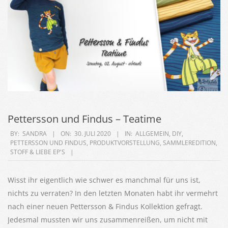
Pettersson und Findus – Teatime
2020-
BY:
SANDRA
ON:
30. JULI 2020
IN:
ALLGEMEIN
,
DIY
,
PETTERSSON UND FINDUS
,
PRODUKTVORSTELLUNG
,
SAMMLEREDITION
,
07-
STOFF & LIEBE EP'S
30
Wisst ihr eigentlich wie schwer es manchmal für uns ist,
nichts zu verraten? In den letzten Monaten habt ihr vermehrt
nach einer neuen Pettersson & Findus Kollektion gefragt.
Jedesmal mussten wir uns zusammenreißen, um nicht mit