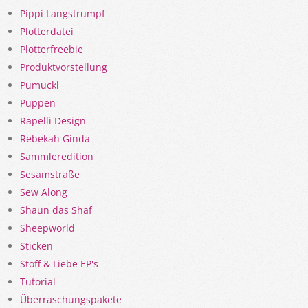
Pippi Langstrumpf
Plotterdatei
Plotterfreebie
Produktvorstellung
Pumuckl
Puppen
Rapelli Design
Rebekah Ginda
Sammleredition
Sesamstraße
Sew Along
Shaun das Shaf
Sheepworld
Sticken
Stoff & Liebe EP's
Tutorial
Überraschungspakete