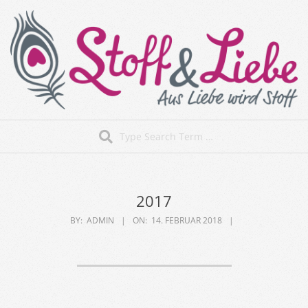
Skip
to
content
Stoff&Liebe
Search
Secondary
Navigation
Menu
2017
BY:
ADMIN
ON:
14. FEBRUAR 2018