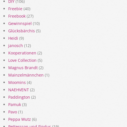
DIY
(106)
Freebie
(40)
Freebook
(27)
Gewinnspiel
(10)
Glücksbärchis
(5)
Heidi
(9)
janosch
(12)
Kooperationen
(2)
Love Collection
(5)
Magnus Brandt
(2)
Mainzelmännchen
(1)
Moomins
(4)
NAEHVENT
(2)
Paddington
(2)
Pamuk
(3)
Pavo
(1)
Peppa Wutz
(6)
Pettersson und Findus
(19)