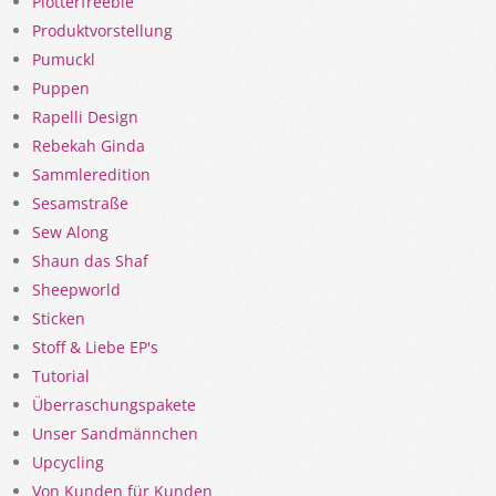
Plotterfreebie
Produktvorstellung
Pumuckl
Puppen
Rapelli Design
Rebekah Ginda
Sammleredition
Sesamstraße
Sew Along
Shaun das Shaf
Sheepworld
Sticken
Stoff & Liebe EP's
Tutorial
Überraschungspakete
Unser Sandmännchen
Upcycling
Von Kunden für Kunden