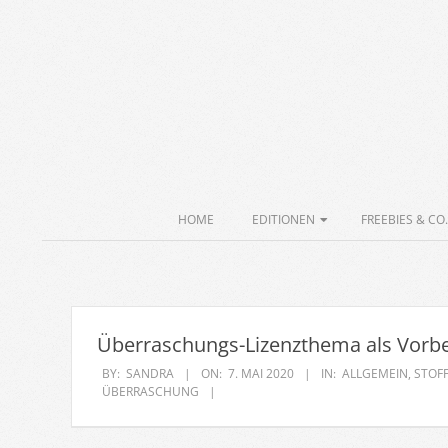
Skip
to
content
Secondary
HOME
EDITIONEN
FREEBIES & CO.
Navigation
Menu
Überraschungs-Lizenzthema als Vorbe
BY:
SANDRA
ON:
7. MAI 2020
IN:
ALLGEMEIN
,
STOFF
ÜBERRASCHUNG