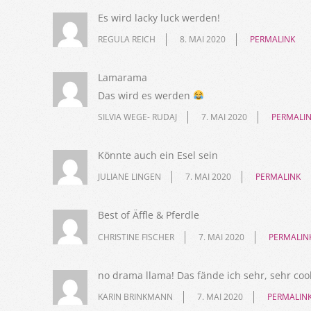
Es wird lacky luck werden!
REGULA REICH
8. MAI 2020
PERMALINK
Lamarama
Das wird es werden
SILVIA WEGE- RUDAJ
7. MAI 2020
PERMALI
Könnte auch ein Esel sein
JULIANE LINGEN
7. MAI 2020
PERMALINK
Best of Äffle & Pferdle
CHRISTINE FISCHER
7. MAI 2020
PERMALIN
no drama llama! Das fände ich sehr, sehr coo
KARIN BRINKMANN
7. MAI 2020
PERMALIN