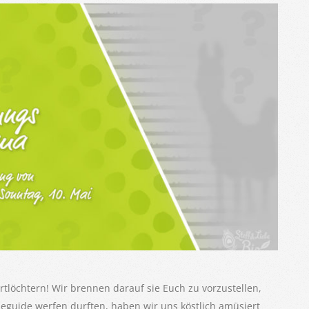
rtlöchtern! Wir brennen darauf sie Euch zu vorzustellen,
eguide werfen durften, haben wir uns köstlich amüsiert