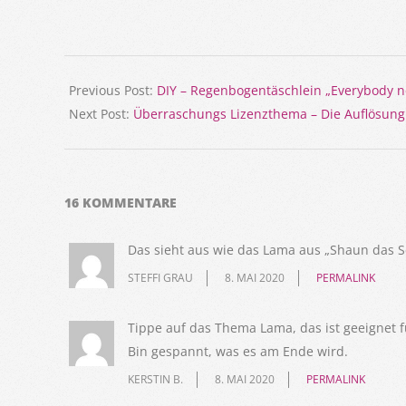
2020-
05-
Previous Post:
DIY – Regenbogentäschlein „Everybody n
07
Next Post:
Überraschungs Lizenzthema – Die Auflösung
16 KOMMENTARE
Das sieht aus wie das Lama aus „Shaun das S
STEFFI GRAU
8. MAI 2020
PERMALINK
Tippe auf das Thema Lama, das ist geeignet 
Bin gespannt, was es am Ende wird.
KERSTIN B.
8. MAI 2020
PERMALINK