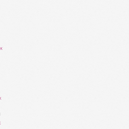
NK
K
l
K