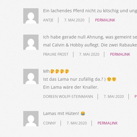
Ein lachendes Pferd nicht zu kitschig und ung
ANTJE
7. MAI 2020
PERMALINK
Ich habe gerade null Ahnung, was gemeint se
mal Calvin & Hobby auflegt. Die zwei Rabauke
FRAUKE FROST
7. MAI 2020
PERMALINK
Mh
Ist das Lama nur zufällig da.? )
Ein Lama wäre der Knaller.
DOREEN WOLFF-STEINMANN
7. MAI 2020
P
Lamas mit Hüten!
CONNY
7. MAI 2020
PERMALINK