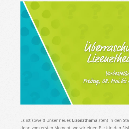
Es ist soweit! Unser neues
Lizenzthema
steht in den Sta
denn vom ersten Moment, wo wir einen Blick in den Styl