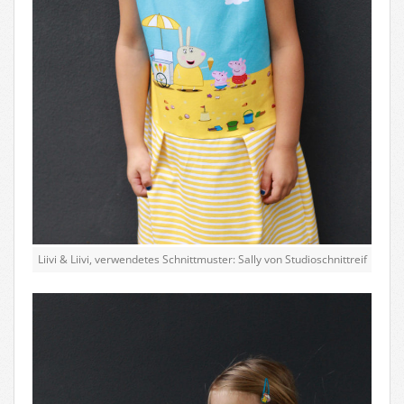
Liivi & Liivi, verwendetes Schnittmuster: Sally von Studioschnittreif