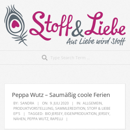
Skip
to
content
Stoff&Liebe
Search
Secondary
Navigation
Menu
Peppa Wutz – Saumäßig coole Ferien
BY:
SANDRA
ON:
9. JULI 2020
IN:
ALLGEMEIN
,
PRODUKTVORSTELLUNG
,
SAMMLEREDITION
,
STOFF & LIEBE
EP'S
TAGGED:
BIO JERSEY
,
EIGENPRODUKTION
,
JERSEY
,
NÄHEN
,
PEPPA WUTZ
,
RAPELLI