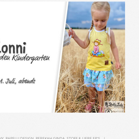
IY
,
RAPELLI DESIGN
,
REBEKAH GINDA
,
STOFF & LIEBE EP'S