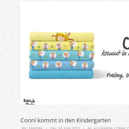
Conni kommt in den Kindergarten
2022-
BY:
SANDRA
ON:
30. JUNI 2022
IN:
ALLGEMEIN
,
CONNI
,
D