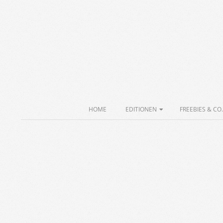
Skip
to
content
Secondary
HOME
EDITIONEN
FREEBIES & CO.
Navigation
Menu