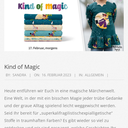
Kind of Magic
2023-
BY:
SANDRA
ON:
16. FEBRUAR 2023
IN:
ALLGEMEIN
02-
16
Heute entführen wir Euch in eine magische Märchenwelt.
Eine Welt, in der mit ein bisschen Magie jeder trübe Gedanke
und der graue Alltag spielend leicht weggewischt werden.
Seid Ihr bereit für „superkalifragilistischexpialligetische“
Stoffe in traumhaften Farben? Es gibt wieder so viel zu
entdecken und wir sind gespannt, welche Geschichten Ihr