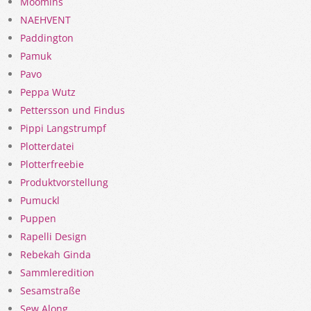
Moomins
NAEHVENT
Paddington
Pamuk
Pavo
Peppa Wutz
Pettersson und Findus
Pippi Langstrumpf
Plotterdatei
Plotterfreebie
Produktvorstellung
Pumuckl
Puppen
Rapelli Design
Rebekah Ginda
Sammleredition
Sesamstraße
Sew Along