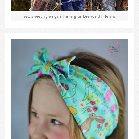
sew.sweet.nightingale Immergrün Drehkleid Firlefanz