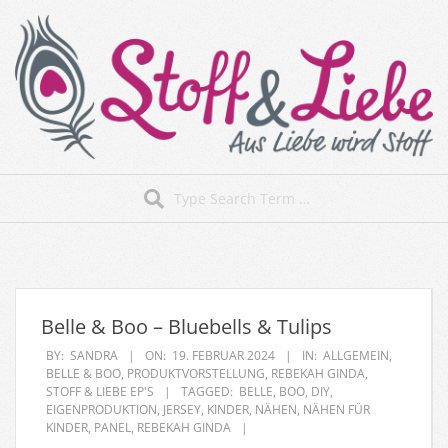
Skip
to
content
Stoff&Liebe
Search
Secondary
Navigation
Menu
Belle & Boo – Bluebells & Tulips
BY:
SANDRA
ON:
19. FEBRUAR 2024
IN:
ALLGEMEIN
,
BELLE & BOO
,
PRODUKTVORSTELLUNG
,
REBEKAH GINDA
,
STOFF & LIEBE EP'S
TAGGED:
BELLE
,
BOO
,
DIY
,
EIGENPRODUKTION
,
JERSEY
,
KINDER
,
NÄHEN
,
NÄHEN FÜR
KINDER
,
PANEL
,
REBEKAH GINDA