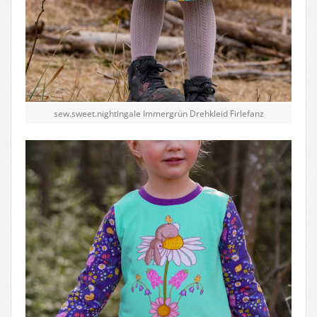
sew.sweet.nightingale Immergrün Drehkleid Firlefanz