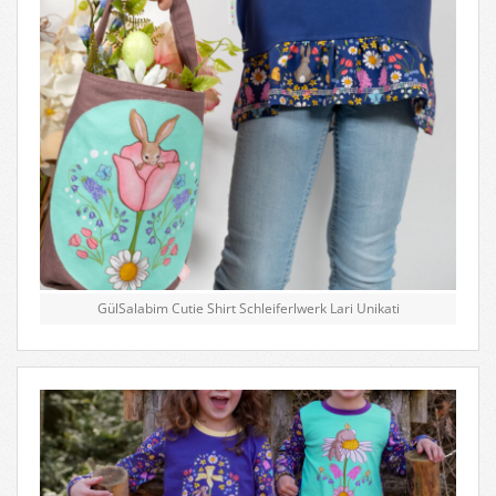
GülSalabim Cutie Shirt Schleiferlwerk Lari Unikati