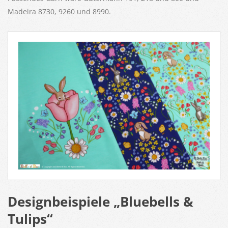
Madeira 8730, 9260 und 8990.
Designbeispiele „Bluebells &
Tulips“