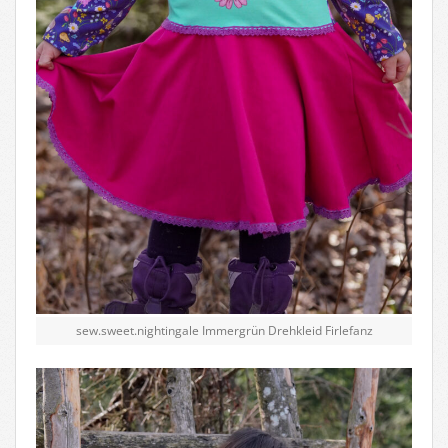
sew.sweet.nightingale Immergrün Drehkleid Firlefanz