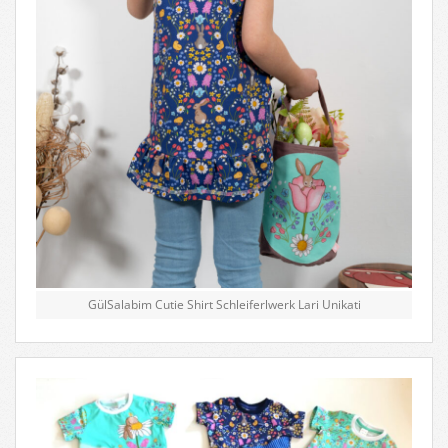
GülSalabim Cutie Shirt Schleiferlwerk Lari Unikati