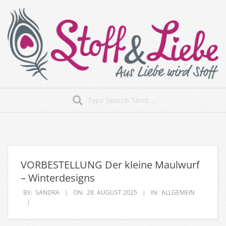
Skip
to
content
Stoff&Liebe
Search
Secondary
Navigation
Menu
VORBESTELLUNG Der kleine Maulwurf
– Winterdesigns
BY:
SANDRA
ON:
28. AUGUST 2025
IN:
ALLGEMEIN