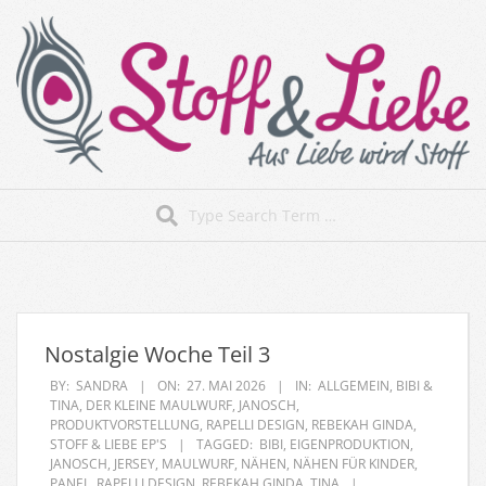
Skip
to
content
Stoff&Liebe
Search
Secondary
Navigation
Menu
Nostalgie Woche Teil 3
BY:
SANDRA
ON:
27. MAI 2026
IN:
ALLGEMEIN
,
BIBI &
TINA
,
DER KLEINE MAULWURF
,
JANOSCH
,
PRODUKTVORSTELLUNG
,
RAPELLI DESIGN
,
REBEKAH GINDA
,
STOFF & LIEBE EP'S
TAGGED:
BIBI
,
EIGENPRODUKTION
,
JANOSCH
,
JERSEY
,
MAULWURF
,
NÄHEN
,
NÄHEN FÜR KINDER
,
PANEL
,
RAPELLI DESIGN
,
REBEKAH GINDA
,
TINA