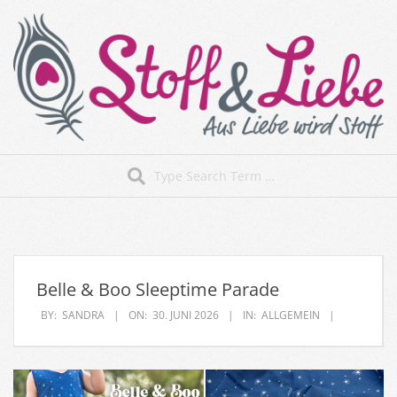
Skip
to
content
Stoff&Liebe
Search
Secondary
Navigation
Menu
Belle & Boo Sleeptime Parade
BY:
SANDRA
ON:
30. JUNI 2026
IN:
ALLGEMEIN