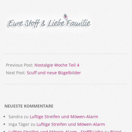
2026-
06-
Previous Post:
Nostalgie Woche Teil 4
30
Next Post:
Scuff und neue Bügelbilder
NEUESTE KOMMENTARE
Sandra
zu
Luftige Streifen und Möwen-Alarm
Inga Täger
zu
Luftige Streifen und Möwen-Alarm
Luftige Streifen und Möwen-Alarm - Stoff&Liebe
zu
Bügel