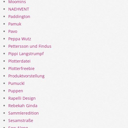
Moomins
NAEHVENT
Paddington
Pamuk
Pavo
Peppa Wutz
Pettersson und Findus
Pippi Langstrumpf
Plotterdatei
Plotterfreebie
Produktvorstellung
Pumuckl
Puppen
Rapelli Design
Rebekah Ginda
Sammleredition
Sesamstraße
Sew Along