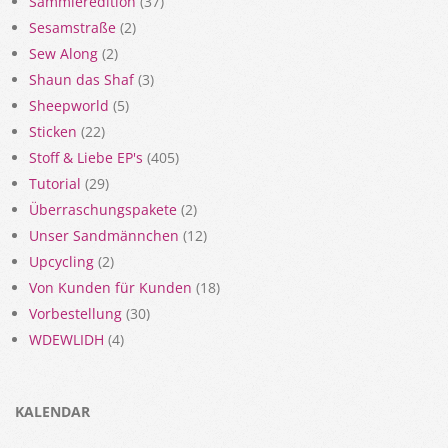
Sammleredition
(37)
Sesamstraße
(2)
Sew Along
(2)
Shaun das Shaf
(3)
Sheepworld
(5)
Sticken
(22)
Stoff & Liebe EP's
(405)
Tutorial
(29)
Überraschungspakete
(2)
Unser Sandmännchen
(12)
Upcycling
(2)
Von Kunden für Kunden
(18)
Vorbestellung
(30)
WDEWLIDH
(4)
KALENDAR