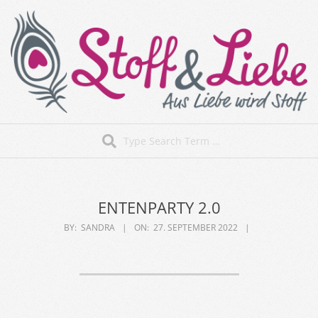
Skip
to
content
Stoff&Liebe
Search
Secondary
Navigation
Menu
ENTENPARTY 2.0
BY:
SANDRA
ON:
27. SEPTEMBER 2022