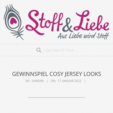
Skip
to
content
Stoff&Liebe
Search
Secondary
Navigation
Menu
GEWINNSPIEL COSY JERSEY LOOKS
BY:
SANDRA
ON:
17. JANUAR 2022