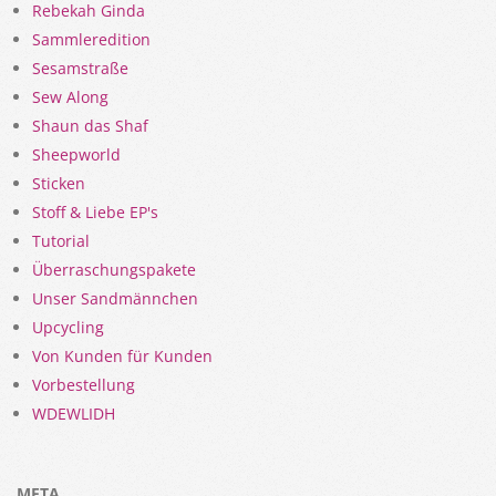
Rebekah Ginda
Sammleredition
Sesamstraße
Sew Along
Shaun das Shaf
Sheepworld
Sticken
Stoff & Liebe EP's
Tutorial
Überraschungspakete
Unser Sandmännchen
Upcycling
Von Kunden für Kunden
Vorbestellung
WDEWLIDH
META