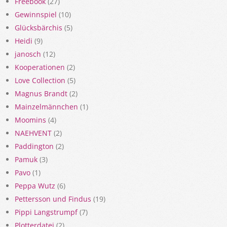
Freebook
(27)
Gewinnspiel
(10)
Glücksbärchis
(5)
Heidi
(9)
janosch
(12)
Kooperationen
(2)
Love Collection
(5)
Magnus Brandt
(2)
Mainzelmännchen
(1)
Moomins
(4)
NAEHVENT
(2)
Paddington
(2)
Pamuk
(3)
Pavo
(1)
Peppa Wutz
(6)
Pettersson und Findus
(19)
Pippi Langstrumpf
(7)
Plotterdatei
(2)