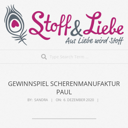
Skip
to
content
Stoff&Liebe
Search
Secondary
Navigation
Menu
GEWINNSPIEL SCHERENMANUFAKTUR
PAUL
BY:
SANDRA
ON:
6. DEZEMBER 2020