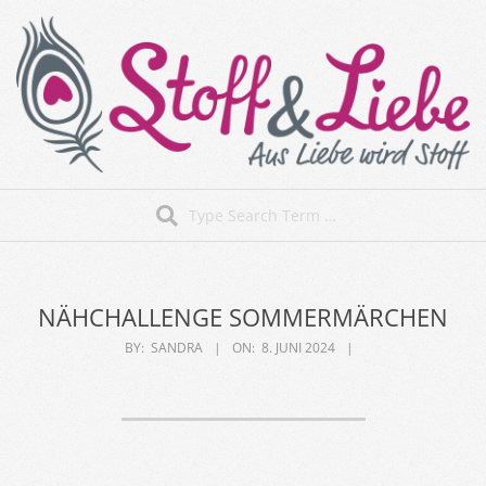
Skip
to
content
Stoff&Liebe
Search
Secondary
Navigation
Menu
NÄHCHALLENGE SOMMERMÄRCHEN
BY:
SANDRA
ON:
8. JUNI 2024