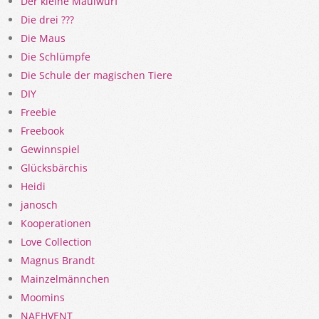
Der kleine Maulwurf
Die drei ???
Die Maus
Die Schlümpfe
Die Schule der magischen Tiere
DIY
Freebie
Freebook
Gewinnspiel
Glücksbärchis
Heidi
janosch
Kooperationen
Love Collection
Magnus Brandt
Mainzelmännchen
Moomins
NAEHVENT