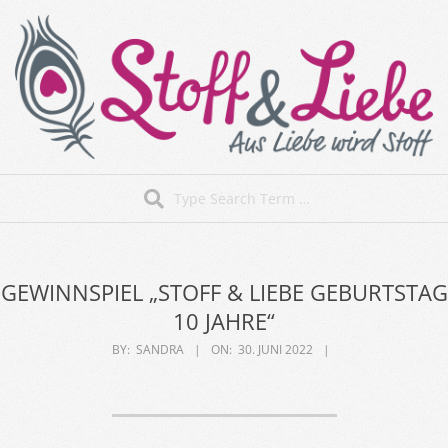
Skip
to
content
Stoff&Liebe
Search
Secondary
Navigation
Menu
GEWINNSPIEL „STOFF & LIEBE GEBURTSTAG
10 JAHRE“
BY:
SANDRA
ON:
30. JUNI 2022